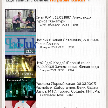
Ещё записи с канала
Смак (ОРТ, 18.01.1997) Александр
Гурнов “Хачапури”
27 октября 2024, 00:53
1065
Час пик (1 канал Останкино, 27.10.1994)
Елена Боннэр
11 марта 2017, 01:31
2538
21:16
Что? Где? Когда? (Первый канал,
26.12.2003) Зимняя серия. Финал года
6 марта 2021, 22:38
2394
01:28:47
Рекламный блок
Реклама (Первый канал, 08.03.2007)
Palmolive, Zlatopramen, Дени, Gallina
Blanca, МТС, Tuborg, Colgate, ПИТ, Pril
6 июля 2023, 12:08
1813
04:00