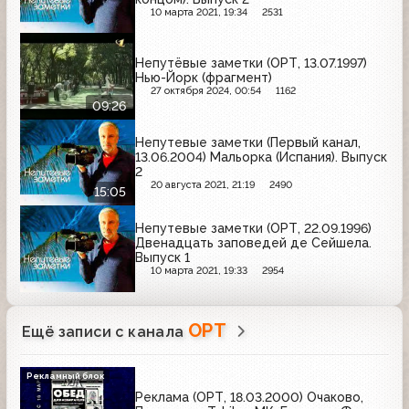
10 марта 2021, 19:34
2531
Непутёвые заметки (ОРТ, 13.07.1997)
Нью-Йорк (фрагмент)
27 октября 2024, 00:54
1162
09:26
Непутевые заметки (Первый канал,
13.06.2004) Мальорка (Испания). Выпуск
2
20 августа 2021, 21:19
2490
15:05
Непутевые заметки (ОРТ, 22.09.1996)
Двенадцать заповедей де Сейшела.
Выпуск 1
10 марта 2021, 19:33
2954
ОРТ
Ещё записи с канала
Рекламный блок
Реклама (ОРТ, 18.03.2000) Очаково,