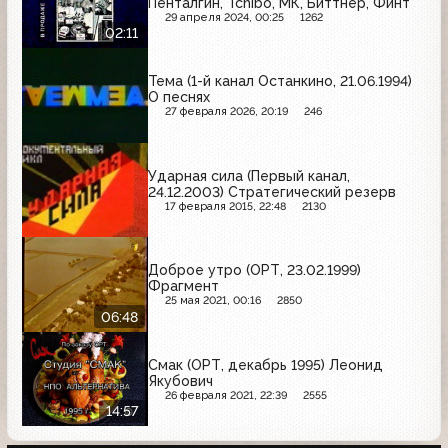
Пенталгин, Tchibo, МК, Биттнер, Финт
29 апреля 2024, 00:25
1262
02:11
Тема (1-й канал Останкино, 21.06.1994)
О песнях
27 февраля 2026, 20:19
246
Ударная сила (Первый канал,
24.12.2003) Стратегический резерв
17 февраля 2015, 22:48
2130
Доброе утро (ОРТ, 23.02.1999)
Фрагмент
25 мая 2021, 00:16
2850
06:48
Смак (ОРТ, декабрь 1995) Леонид
Якубович
26 февраля 2021, 22:39
2555
14:57