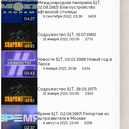
Международная панорама (ЦТ,
22.08.1982) Благоустройство
афганской столицы
6 сентября 2022, 03:36
1409
04:27
Содружество (ЦТ, 19.07.1985)
15 января 2021, 00:09
2775
30:21
Новости (ЦТ, 02.01.1988) Новый год в
Лаосе
4 января 2021, 19:38
2434
01:43
Содружество (ЦТ, 28.05.1977)
15 января 2021, 00:05
2363
31:32
Время (ЦТ, 02.08.1987) Репортаж из
вытрезвителя в Москве
4 августа 2021, 23:49
2258
02:37