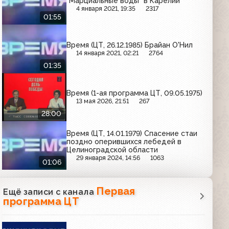
"Марциальные воды" в Карелии
4 января 2021, 19:35
2317
01:55
Время (ЦТ, 26.12.1985) Брайан О'Нил
14 января 2021, 02:21
2764
01:35
Время (1-ая программа ЦТ, 09.05.1975)
13 мая 2026, 21:51
267
28:00
Время (ЦТ, 14.01.1979) Спасение стаи
поздно оперившихся лебедей в
Целиноградской области
29 января 2024, 14:56
1063
01:06
Первая
Ещё записи с канала
программа ЦТ