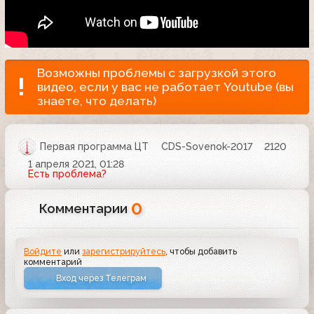
Возможны проблемы с загрузкой этого
видео, если у вас не работает Youtube (вы
знаете, что делать)
Первая программа ЦТ
CDS-Sovenok-2017
2120
1 апреля 2021, 01:28
Есть проблема?
0
Комментарии
Войдите
или
зарегистрируйтесь
, чтобы добавить
комментарий
Вход через Телеграм