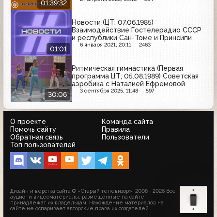
01:39:32
Новости (ЦТ, 07.06.1985)
Взаимодействие Гостелерадио СССР
и республики Сан-Томе и Принсипи
6 января 2021, 20:11
2463
01:01
Ритмическая гимнастика (Первая
программа ЦТ, 05.08.1989) Советская
аэробика с Наталией Ефремовой
3 сентября 2025, 11:48
597
30:06
О проекте
Команда сайта
Помочь сайту
Правила
Обратная связь
Пользователи
Топ пользователей
Дизайн и верстка сайта © «Старый телевизор»; 2008 - 2026 Все
аудио- и видеоматериалы, размещённые на сайте,
принадлежат их владельцам. Нахождение материалов на
сайте не оспаривает авторские права их создателей.