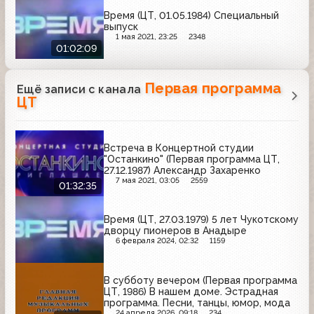
Время (ЦТ, 01.05.1984) Специальный
выпуск
1 мая 2021, 23:25
2348
01:02:09
Первая программа
Ещё записи с канала
ЦТ
Встреча в Концертной студии
"Останкино" (Первая программа ЦТ,
27.12.1987) Александр Захаренко
7 мая 2021, 03:05
2559
01:32:35
Время (ЦТ, 27.03.1979) 5 лет Чукотскому
дворцу пионеров в Анадыре
6 февраля 2024, 02:32
1159
В субботу вечером (Первая программа
ЦТ, 1986) В нашем доме. Эстрадная
программа. Песни, танцы, юмор, мода
24 апреля 2026, 09:18
234