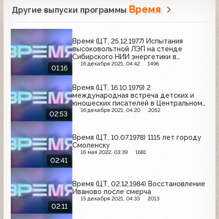
Время
Другие выпуски программы
Время (ЦТ, 25.12.1977) Испытания
высоковольтной ЛЭП на стенде
Сибирского НИИ энергетики в
Новосибирске
16 декабря 2021, 04:42
1496
01:16
Время (ЦТ, 16.10.1979) 2
международная встреча детских и
юношеских писателей в Центральном
доме литераторов
16 декабря 2021, 04:20
2052
02:53
Время (ЦТ, 10.07.1978) 1115 лет городу
Смоленску
16 мая 2022, 03:39
1681
02:41
Время (ЦТ, 02.12.1984) Восстановление
Иваново после смерча
15 декабря 2021, 04:33
2013
02:11