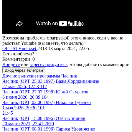
Возможны проблемы с загрузкой этого видео, если у вас не
работает Youtube (вы знаете, что делать)
ОРТ
STVneiroset
2318
18 марта 2021, 22:05
Есть проблема?
Комментарии
0
Войдите
или
зарегистрируйтесь
, чтобы добавить комментарий
Вход через Телеграм
Другие выпуски программы
Час пик
Час пик (ОРТ, 25.03.1997) Важа Лордкипанидзе
27 мая 2026, 12:53
112
Час пик (ОРТ, 27.07.1998) Юрий Скуратов
6 июня 2026, 20:39
104
Час пик (ОРТ, 02.06.1997) Николай Губенко
1 мая 2026, 20:30
101
21:45
Час пик (ОРТ, 15.08.1996) Отец Киприан
20 марта 2021, 22:41
2670
Час пик (ОРТ, 08.01.1996) Лариса Удовиченко