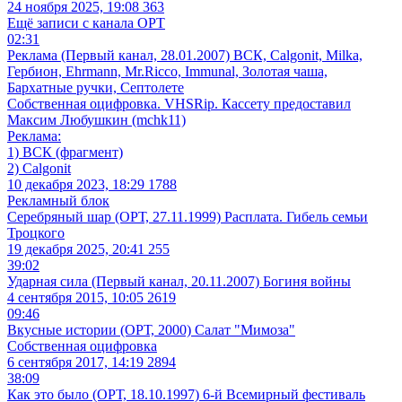
24 ноября 2025, 19:08
363
Ещё записи с канала
ОРТ
02:31
Реклама (Первый канал, 28.01.2007) ВСК, Calgonit, Milka,
Гербион, Ehrmann, Mr.Ricco, Immunal, Золотая чаша,
Бархатные ручки, Септолете
Собственная оцифровка. VHSRip. Кассету предоставил
Максим Любушкин (mchk11)
Реклама:
1) ВСК (фрагмент)
2) Calgonit
10 декабря 2023, 18:29
1788
Рекламный блок
Серебряный шар (ОРТ, 27.11.1999) Расплата. Гибель семьи
Троцкого
19 декабря 2025, 20:41
255
39:02
Ударная сила (Первый канал, 20.11.2007) Богиня войны
4 сентября 2015, 10:05
2619
09:46
Вкусные истории (ОРТ, 2000) Салат "Мимоза"
Собственная оцифровка
6 сентября 2017, 14:19
2894
38:09
Как это было (ОРТ, 18.10.1997) 6-й Всемирный фестиваль