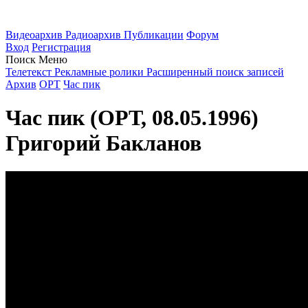
Видеоархив
Радиоархив
Публикации
Форум
Вход
Регистрация
Поиск
Меню
Телетекст
Рекламные ролики
Расширенный поиск записей
Архив
ОРТ
Час пик
Час пик (ОРТ, 08.05.1996)
Григорий Бакланов