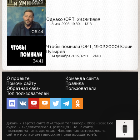
38:29
Однако (ОРТ, 29.09.1999)
8 мая 2023, 19:30
1313
06:44
Чтобы помнили (ОРТ, 19.02.2000) Юрий
Пузырев
14 декабря 2015, 12:11
2610
34:41
О проекте
Команда сайта
Помочь сайту
Правила
Обратная связь
Пользователи
Топ пользователей
Дизайн и верстка сайта © «Старый телевизор»; 2008 - 2026 Все
аудио- и видеоматериалы, размещённые на сайте,
принадлежат их владельцам. Нахождение материалов на
сайте не оспаривает авторские права их создателей.