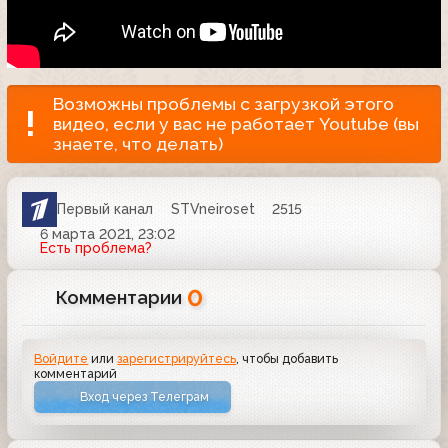
Возможны проблемы с загрузкой этого
видео, если у вас не работает Youtube (вы
знаете, что делать)
Первый канал
STVneiroset
2515
6 марта 2021, 23:02
Есть проблема?
0
Комментарии
Войдите
или
зарегистрируйтесь
, чтобы добавить
комментарий
Вход через Телеграм