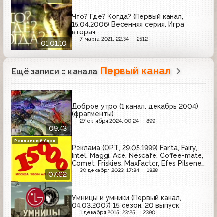
Что? Где? Когда? (Первый канал,
15.04.2006) Весенняя серия. Игра
вторая
7 марта 2021, 22:34
2512
01:01:10
Первый канал
Ещё записи с канала
Доброе утро (1 канал, декабрь 2004)
(фрагменты)
27 октября 2024, 00:24
899
09:43
Рекламный блок
Реклама (ОРТ, 29.05.1999) Fanta, Fairy,
Intel, Maggi, Ace, Nescafe, Coffee-mate,
Comet, Friskies, MaxFactor, Efes Pilsener,
Blend-a-med, Миф, Tampax, Беседа,
30 декабря 2023, 17:34
1828
07:02
Dirol
Умницы и умники (Первый канал,
04.03.2007) 15 сезон, 20 выпуск
1 декабря 2015, 23:25
2390