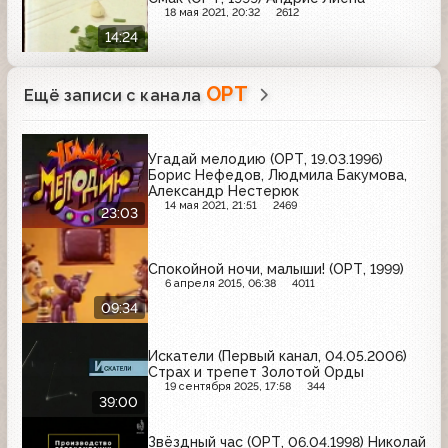
18 мая 2021, 20:32
2612
14:24
ОРТ
Ещё записи с канала
Угадай мелодию (ОРТ, 19.03.1996)
Борис Нефедов, Людмила Бакумова,
Александр Нестерюк
14 мая 2021, 21:51
2469
23:03
Спокойной ночи, малыши! (ОРТ, 1999)
6 апреля 2015, 06:38
4011
09:34
Искатели (Первый канал, 04.05.2006)
Страх и трепет Золотой Орды
19 сентября 2025, 17:58
344
39:00
Звёздный час (ОРТ, 06.04.1998) Николай