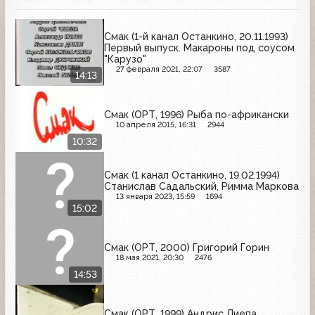
Смак (1-й канал Останкино, 20.11.1993)
Первый выпуск. Макароны под соусом
"Карузо"
27 февраля 2021, 22:07
3587
14:13
Смак (ОРТ, 1996) Рыба по-африкански
10 апреля 2015, 16:31
2944
10:32
Смак (1 канал Останкино, 19.02.1994)
Станислав Садальский, Римма Маркова
13 января 2023, 15:59
1694
15:02
Смак (ОРТ, 2000) Григорий Горин
18 мая 2021, 20:30
2476
14:53
Смак (ОРТ, 1999) Андрис Лиепа