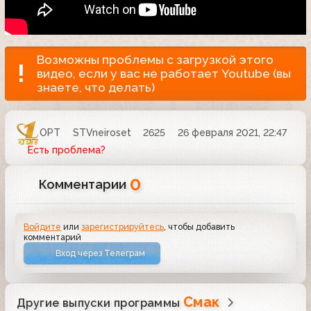
Возможны проблемы с загрузкой этого
видео, если у вас не работает Youtube (вы
знаете, что делать)
ОРТ
STVneiroset
2625
26 февраля 2021, 22:47
Есть проблема?
0
Комментарии
Войдите
или
зарегистрируйтесь
, чтобы добавить
комментарий
Вход через Телеграм
Смак
Другие выпуски программы