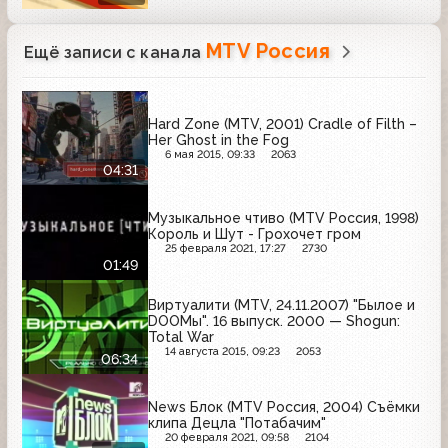
MTV Россия
Ещё записи с канала
Hard Zone (MTV, 2001) Cradle of Filth –
Her Ghost in the Fog
6 мая 2015, 09:33
2063
04:31
Музыкальное чтиво (MTV Россия, 1998)
Король и Шут - Грохочет гром
25 февраля 2021, 17:27
2730
01:49
Виртуалити (MTV, 24.11.2007) "Былое и
DOOМы". 16 выпуск. 2000 — Shogun:
Total War
14 августа 2015, 09:23
2053
06:34
News Блок (MTV Россия, 2004) Съёмки
клипа Децла "Потабачим"
20 февраля 2021, 09:58
2104