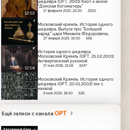
шедевра (ОРТ, 2001) Киот к иконе
"Донская богоматерь"
17 февраля 2021, 22:20
2250
12:02
Московский кремль. История одного
шедевра. Выпуск про "Большой
наряд" царя Михаила Фёдоровича
Романова (ОРТ, 03.03.2001)
27 января 2025, 19:00
566
История одного шедевра.
Московский Кремль (ОРТ, 25.02.2001)
Антверпенский рукомой
17 мая 2018, 21:58
3247
12:08
Московский Кремль. История одного
шедевра (ОРТ, 20.01.2002) (не с
начала)
9 мая 2025, 18:50
526
ОРТ
Ещё записи с канала
Рекламный блок