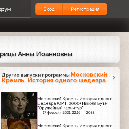
орум
Вход
Регистрация
трицы Анны Иоанновны
Московский
Другие выпуски программы
Кремль. История одного шедевра
Московский Кремль. История одного
шедевра (ОРТ, 2000) Николя Бутэ
"Оружейный гарнитур"
17 февраля 2021, 22:16
2088
12:11
Московский Кремль. История одного