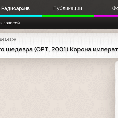
Радиоархив
Публикации
Ф
к записей
 шедевра
го шедевра (ОРТ, 2001) Корона импера