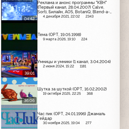
Реклама и анонс программы "КВН"
(Первый канал, 28.04.2007) Calve,
Sorti, Билайн, AOS, BotaniQ, Blend-a-
med, Electrolux, Лютеин Комплекс,
4 декабря 2021, 22:02
2343
04:42
Ласка, L'Oreal, Twix
Тема (ОРТ, 19.05.1998)
9 марта 2026, 19:10
224
Умницы и умники (1 канал, 3.04.2004)
2 июня 2024, 15:22
1181
39:01
Шутка за шуткой (ОРТ, 16.02.2002)
19 октября 2025, 22:25
368
36:06
Час пик (ОРТ, 24.01.1996) Джамаль
Гейдар
30 ноября 2025, 19:04
277