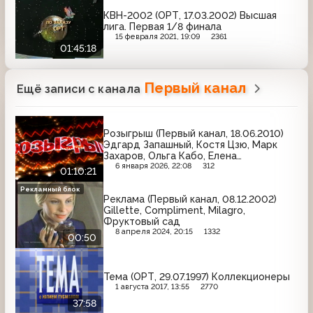
КВН-2002 (ОРТ, 17.03.2002) Высшая
лига. Первая 1/8 финала
15 февраля 2021, 19:09
2361
01:45:18
Первый канал
Ещё записи с канала
Розыгрыш (Первый канал, 18.06.2010)
Эдгард Запашный, Костя Цзю, Марк
Захаров, Ольга Кабо, Елена
Дробышева, Владимир Долинский
6 января 2026, 22:08
312
01:10:21
Рекламный блок
Реклама (Первый канал, 08.12.2002)
Gillette, Compliment, Milagro,
Фруктовый сад
8 апреля 2024, 20:15
1332
00:50
Тема (ОРТ, 29.07.1997) Коллекционеры
1 августа 2017, 13:55
2770
37:58