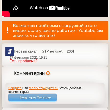
Возможны проблемы с загрузкой этого
видео, если у вас не работает Youtube (вы
знаете, что делать)
Первый канал
STVneiroset
2661
17 февраля 2021, 19:21
Есть проблема?
0
Комментарии
Войдите
или
зарегистрируйтесь
, чтобы добавить
комментарий
Вход через Телеграм