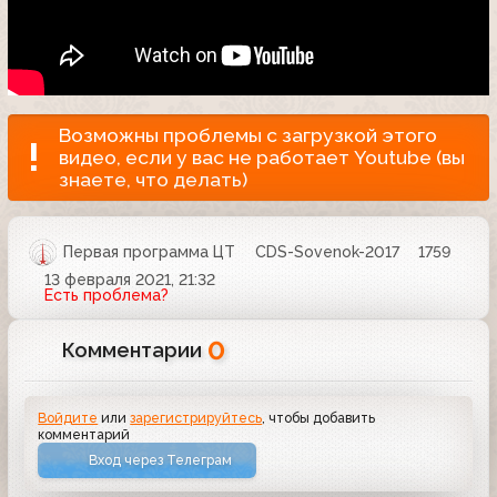
Возможны проблемы с загрузкой этого
видео, если у вас не работает Youtube (вы
знаете, что делать)
Первая программа ЦТ
CDS-Sovenok-2017
1759
13 февраля 2021, 21:32
Есть проблема?
0
Комментарии
Войдите
или
зарегистрируйтесь
, чтобы добавить
комментарий
Вход через Телеграм