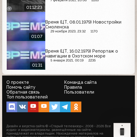
7 февраля 2021, 20:06
2265
01:12:23
Время (ЦТ, 08.01.1979) Новостройки
Смоленска
29 ноября 2023, 23:32
1170
01:07
Время (ЦТ, 16.02.1979) Репортаж о
навигации в Охотском море
5 января 2021, 00:19
2235
01:31
О проекте
Команда сайта
Помочь сайту
Правила
Обратная связь
Пользователи
Топ пользователей
Дизайн и верстка сайта © «Старый телевизор»; 2008 - 2026 Все
аудио- и видеоматериалы, размещённые на сайте,
принадлежат их владельцам. Нахождение материалов на
сайте не оспаривает авторские права их создателей.