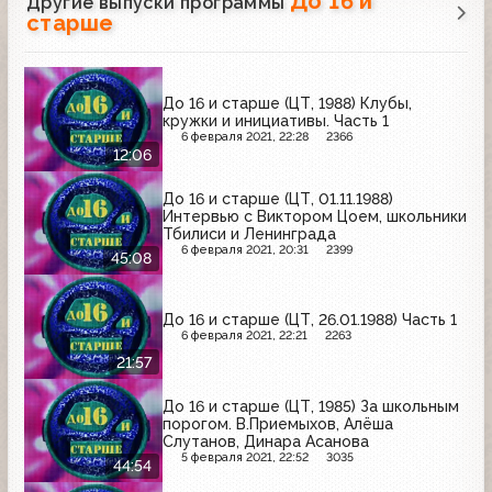
До 16 и
Другие выпуски программы
старше
До 16 и старше (ЦТ, 1988) Клубы,
кружки и инициативы. Часть 1
6 февраля 2021, 22:28
2366
12:06
До 16 и старше (ЦТ, 01.11.1988)
Интервью с Виктором Цоем, школьники
Тбилиси и Ленинграда
6 февраля 2021, 20:31
2399
45:08
До 16 и старше (ЦТ, 26.01.1988) Часть 1
6 февраля 2021, 22:21
2263
21:57
До 16 и старше (ЦТ, 1985) За школьным
порогом. В.Приемыхов, Алёша
Слутанов, Динара Асанова
5 февраля 2021, 22:52
3035
44:54