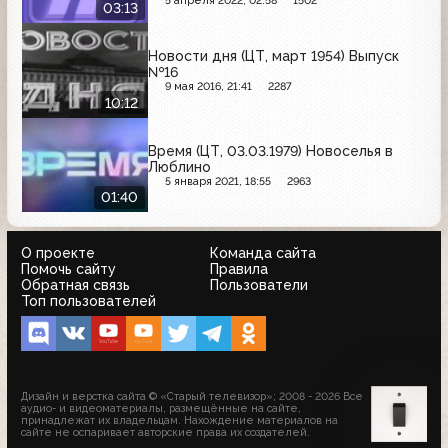
5 апреля 2022, 02:58
1502
03:13
Новости дня (ЦТ, март 1954) Выпуск
№16
9 мая 2016, 21:41
2287
10:12
Время (ЦТ, 03.03.1979) Новоселья в
Люблино
5 января 2021, 18:55
2963
01:40
О проекте
Команда сайта
Помочь сайту
Правила
Обратная связь
Пользователи
Топ пользователей
Дизайн и верстка сайта © «Старый телевизор»; 2008 - 2026 Все
аудио- и видеоматериалы, размещённые на сайте,
принадлежат их владельцам. Нахождение материалов на
сайте не оспаривает авторские права их создателей.