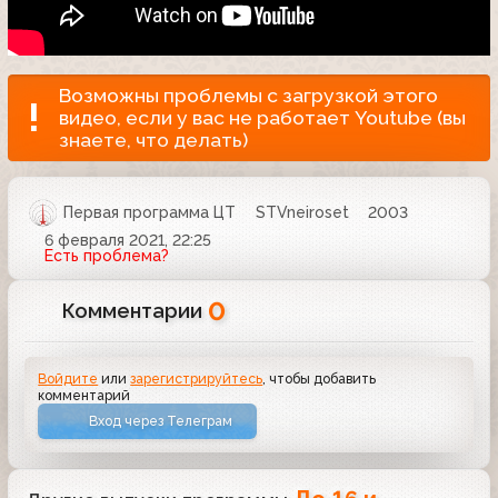
Возможны проблемы с загрузкой этого
видео, если у вас не работает Youtube (вы
знаете, что делать)
Первая программа ЦТ
STVneiroset
2003
6 февраля 2021, 22:25
Есть проблема?
0
Комментарии
Войдите
или
зарегистрируйтесь
, чтобы добавить
комментарий
Вход через Телеграм