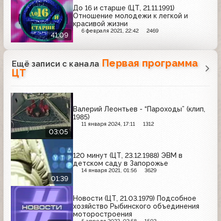
До 16 и старше (ЦТ, 21.11.1991)
Отношение молодежи к легкой и
красивой жизни
6 февраля 2021, 22:42
2469
41:09
Первая программа
Ещё записи с канала
ЦТ
Валерий Леонтьев - “Пароходы” (клип,
1985)
11 января 2024, 17:11
1312
03:05
120 минут (ЦТ, 23.12.1988) ЭВМ в
детском саду в Запорожье
14 января 2021, 01:56
3629
01:39
Новости (ЦТ, 21.03.1979) Подсобное
хозяйство Рыбинского объединения
моторостроения