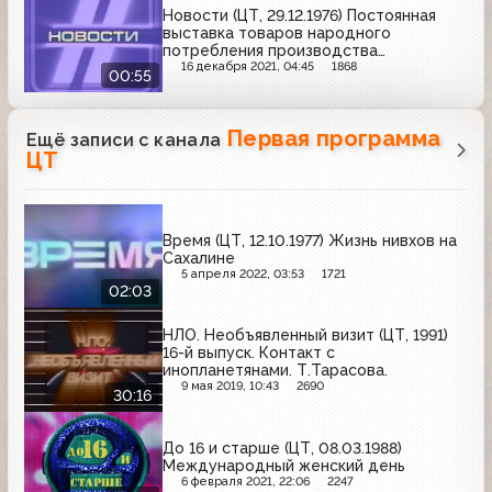
Новости (ЦТ, 29.12.1976) Постоянная
выставка товаров народного
потребления производства
предприятий Ленинграда
16 декабря 2021, 04:45
1868
00:55
Первая программа
Ещё записи с канала
ЦТ
Время (ЦТ, 12.10.1977) Жизнь нивхов на
Сахалине
5 апреля 2022, 03:53
1721
02:03
НЛО. Необъявленный визит (ЦТ, 1991)
16-й выпуск. Контакт с
инопланетянами. Т.Тарасова.
9 мая 2019, 10:43
2690
30:16
До 16 и старше (ЦТ, 08.03.1988)
Международный женский день
6 февраля 2021, 22:06
2247