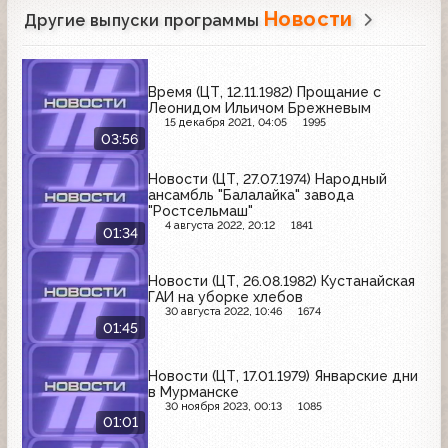
Новости
Другие выпуски программы
Время (ЦТ, 12.11.1982) Прощание с
Леонидом Ильичом Брежневым
15 декабря 2021, 04:05
1995
03:56
Новости (ЦТ, 27.07.1974) Народный
ансамбль "Балалайка" завода
"Ростсельмаш"
4 августа 2022, 20:12
1841
01:34
Новости (ЦТ, 26.08.1982) Кустанайская
ГАИ на уборке хлебов
30 августа 2022, 10:46
1674
01:45
Новости (ЦТ, 17.01.1979) Январские дни
в Мурманске
30 ноября 2023, 00:13
1085
01:01