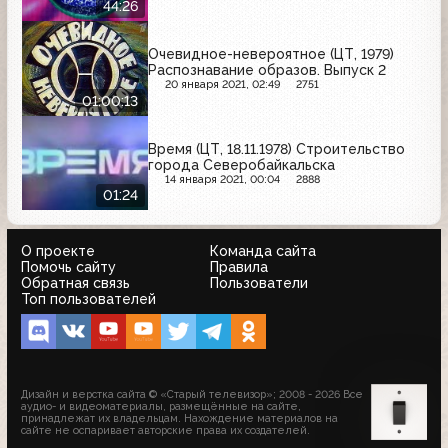
44:26
Очевидное-невероятное (ЦТ, 1979)
Распознавание образов. Выпуск 2
20 января 2021, 02:49
2751
01:00:13
Время (ЦТ, 18.11.1978) Строительство
города Северобайкальска
14 января 2021, 00:04
2888
01:24
О проекте
Команда сайта
Помочь сайту
Правила
Обратная связь
Пользователи
Топ пользователей
Дизайн и верстка сайта © «Старый телевизор»; 2008 - 2026 Все
аудио- и видеоматериалы, размещённые на сайте,
принадлежат их владельцам. Нахождение материалов на
сайте не оспаривает авторские права их создателей.