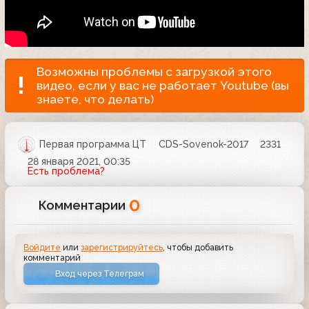
Возможны проблемы с загрузкой этого
видео, если у вас не работает Youtube (вы
знаете, что делать)
Первая программа ЦТ
CDS-Sovenok-2017
2331
28 января 2021, 00:35
Есть проблема?
0
Комментарии
Войдите
или
зарегистрируйтесь
, чтобы добавить
комментарий
Вход через Телеграм