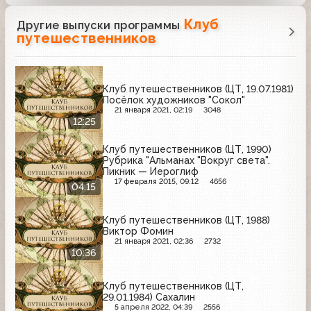
Клуб
Другие выпуски программы
путешественников
Клуб путешественников (ЦТ, 19.07.1981)
Посёлок художников "Сокол"
21 января 2021, 02:19
3048
12:25
Клуб путешественников (ЦТ, 1990)
Рубрика "Альманах "Вокруг света".
Пикник — Иероглиф
17 февраля 2015, 09:12
4656
04:15
Клуб путешественников (ЦТ, 1988)
Виктор Фомин
21 января 2021, 02:36
2732
10:36
Клуб путешественников (ЦТ,
29.01.1984) Сахалин
5 апреля 2022, 04:39
2556