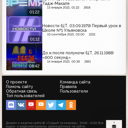
Тадж-Махале
13 января 2021, 01:22
2618
01:22
Новости (ЦТ, 03.09.1979) Первый урок в
Школе №1 Ульяновска
10 сентября 2021, 03:00
2221
01:12
До и после полуночи (ЦТ, 26.11.1988)
«600 секунд»
14 января 2021, 00:39
2851
08:42
О проекте
Команда сайта
Помочь сайту
Правила
Обратная связь
Пользователи
Топ пользователей
Дизайн и верстка сайта © «Старый телевизор»; 2008 - 2026 Все
аудио- и видеоматериалы, размещённые на сайте,