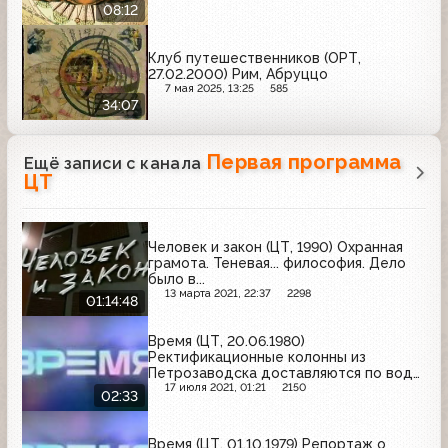
08:12
Клуб путешественников (ОРТ,
27.02.2000) Рим, Абруццо
7 мая 2025, 13:25
585
34:07
Первая программа
Ещё записи с канала
ЦТ
Человек и закон (ЦТ, 1990) Охранная
грамота. Теневая... философия. Дело
было в...
13 марта 2021, 22:37
2298
01:14:48
Время (ЦТ, 20.06.1980)
Ректификационные колонны из
Петрозаводска доставляются по воде
в Тобольск
17 июля 2021, 01:21
2150
02:33
Время (ЦТ, 01.10.1979) Репортаж о