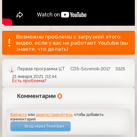
Возможны проблемы с загрузкой этого
видео, если у вас не работает Youtube (вы
знаете, что делать)
Первая программа ЦТ
CDS-Sovenok-2017
3325
21 января 2021, 02:44
Есть проблема?
0
Комментарии
Войдите
или
зарегистрируйтесь
, чтобы добавить
комментарий
Вход через Телеграм