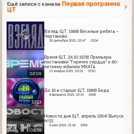
Первая программа
Ещё записи с канала
ЦТ
Взгляд (ЦТ, 1988) Веселые ребята –
Чертаново
30 декабря 2021, 22:47
2304
Время (ЦТ, 24.10.1978) Премьера
постановки "Горячее сердце" к 80-
летнему юбилею МХАТа
13 января 2021, 03:01
2750
02:09
До 16 и старше (ЦТ, 1988) Беда
6 февраля 2021, 22:14
2458
57:13
Новости дня (ЦТ, апрель 1954) Выпуск
№21
9 мая 2016, 21:42
1959
09:38