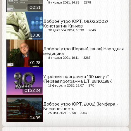
5 января 2021, 14:39
2878
00:31
Доброе утро (ОРТ, 08.02.2002)
Константин Кинчев
30 декабря 2014, 16:30
2646
13:38
Доброе утро (Первый канал) Народная
медицина
8 января 2021, 16:11
3283
01:28
Утренняя программа "90 минут"
(Первая программа ЦТ, 28.10.1987)
13 февраля 2026, 19:07
270
01:32:24
Доброе утро (ОРТ, 2002) Земфира -
Бесконечность
25 мая 2021, 19:58
3347
04:35