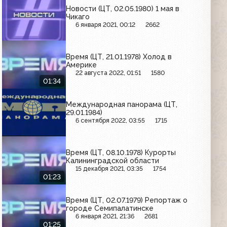
Новости (ЦТ, 02.05.1980) 1 мая в
Чикаго
6 января 2021, 00:12
2662
Время (ЦТ, 21.01.1978) Холод в
Америке
22 августа 2022, 01:51
1580
01:34
Международная панорама (ЦТ,
29.01.1984)
6 сентября 2022, 03:55
1715
Время (ЦТ, 08.10.1978) Курорты
Калининградской области
15 декабря 2021, 03:35
1754
01:23
Время (ЦТ, 02.07.1979) Репортаж о
городе Семипалатинске
6 января 2021, 21:36
2681
01:25