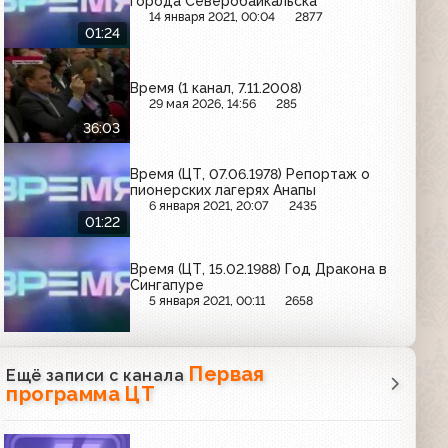
города Северобайкальска
14 января 2021, 00:04
2877
01:24
Время (1 канал, 7.11.2008)
29 мая 2026, 14:56
285
36:03
Время (ЦТ, 07.06.1978) Репортаж о
пионерских лагерях Анапы
6 января 2021, 20:07
2435
01:22
Время (ЦТ, 15.02.1988) Год Дракона в
Сингапуре
5 января 2021, 00:11
2658
Первая
Ещё записи с канала
программа ЦТ