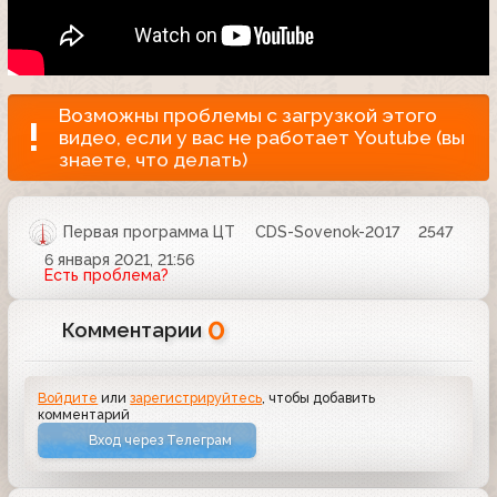
Возможны проблемы с загрузкой этого
видео, если у вас не работает Youtube (вы
знаете, что делать)
Первая программа ЦТ
CDS-Sovenok-2017
2547
6 января 2021, 21:56
Есть проблема?
0
Комментарии
Войдите
или
зарегистрируйтесь
, чтобы добавить
комментарий
Вход через Телеграм