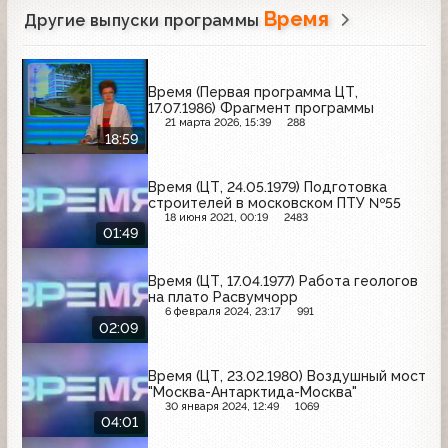
Время
Другие выпуски программы
Время (Первая программа ЦТ,
17.07.1986) Фрагмент программы
21 марта 2026, 15:39
288
18:59
Время (ЦТ, 24.05.1979) Подготовка
строителей в московском ПТУ №55
18 июня 2021, 00:19
2483
01:49
Время (ЦТ, 17.04.1977) Работа геологов
на плато Расвумчорр
6 февраля 2024, 23:17
991
02:09
Время (ЦТ, 23.02.1980) Воздушный мост
"Москва-Антарктида-Москва"
30 января 2024, 12:49
1069
04:01