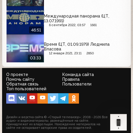
Международная панорама (ЦТ,
13.07.1991)
6 сентября 2022, 03:57
1661
46:51
Время (ЦТ, 01.09.1979) Людмила
Власова
12 января 2021, 23:11
2850
03:33
О проекте
Команда сайта
Помочь сайту
Правила
Обратная связь
Пользователи
Топ пользователей
Дизайн и верстка сайта © «Старый телевизор»; 2008 - 2026 Все
аудио- и видеоматериалы, размещённые на сайте,
принадлежат их владельцам. Нахождение материалов на
сайте не оспаривает авторские права их создателей.