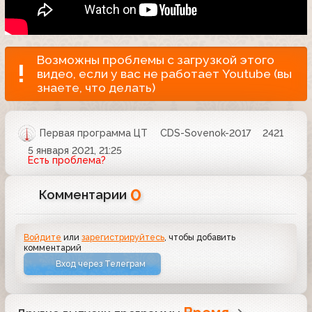
Возможны проблемы с загрузкой этого
видео, если у вас не работает Youtube (вы
знаете, что делать)
Первая программа ЦТ
CDS-Sovenok-2017
2421
5 января 2021, 21:25
Есть проблема?
0
Комментарии
Войдите
или
зарегистрируйтесь
, чтобы добавить
комментарий
Вход через Телеграм