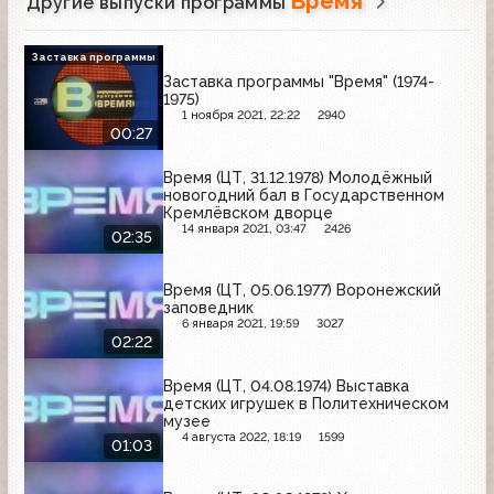
Время
Другие выпуски программы
Заставка программы
Заставка программы "Время" (1974-
1975)
1 ноября 2021, 22:22
2940
00:27
Время (ЦТ, 31.12.1978) Молодёжный
новогодний бал в Государственном
Кремлёвском дворце
14 января 2021, 03:47
2426
02:35
Время (ЦТ, 05.06.1977) Воронежский
заповедник
6 января 2021, 19:59
3027
02:22
Время (ЦТ, 04.08.1974) Выставка
детских игрушек в Политехническом
музее
4 августа 2022, 18:19
1599
01:03