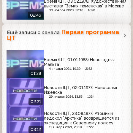
Время (ЦТ, 03.02.1978) Художественная
выставка "Земля тюменская" в Москве
30 ноября 2023, 22:18
1098
02:46
Первая программа
Ещё записи с канала
ЦТ
Время (ЦТ, 01.01.1988) Новогодняя
Мальта
4 января 2021, 19:39
2162
01:38
Новости (ЦТ, 02.01.1977) Новоселья
Ижевска
29 января 2024, 13:55
1034
02:21
Новости (ЦТ, 23.08.1977) Атомный
ледокол "Арктика" возвращается из
экспедиции к Северному полюсу
11 января 2021, 23:19
2722
03:12