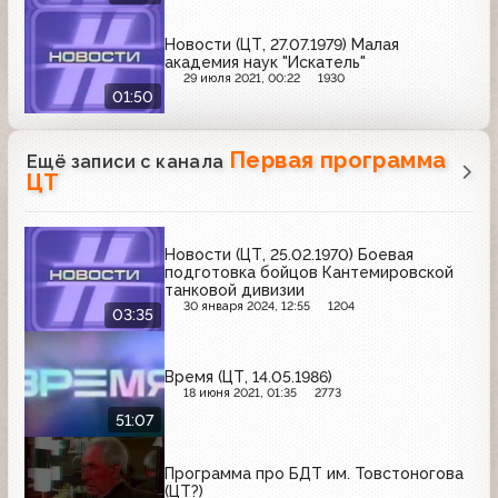
Новости (ЦТ, 27.07.1979) Малая
академия наук "Искатель"
29 июля 2021, 00:22
1930
01:50
Первая программа
Ещё записи с канала
ЦТ
Новости (ЦТ, 25.02.1970) Боевая
подготовка бойцов Кантемировской
танковой дивизии
30 января 2024, 12:55
1204
03:35
Время (ЦТ, 14.05.1986)
18 июня 2021, 01:35
2773
51:07
Программа про БДТ им. Товстоногова
(ЦТ?)