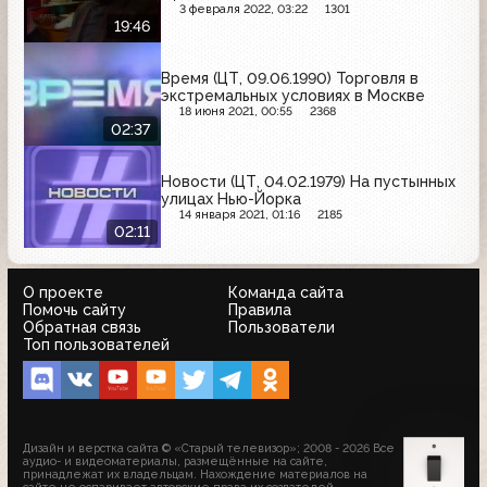
3 февраля 2022, 03:22
1301
19:46
Время (ЦТ, 09.06.1990) Торговля в
экстремальных условиях в Москве
18 июня 2021, 00:55
2368
02:37
Новости (ЦТ, 04.02.1979) На пустынных
улицах Нью-Йорка
14 января 2021, 01:16
2185
02:11
О проекте
Команда сайта
Помочь сайту
Правила
Обратная связь
Пользователи
Топ пользователей
Дизайн и верстка сайта © «Старый телевизор»; 2008 - 2026 Все
аудио- и видеоматериалы, размещённые на сайте,
принадлежат их владельцам. Нахождение материалов на
сайте не оспаривает авторские права их создателей.