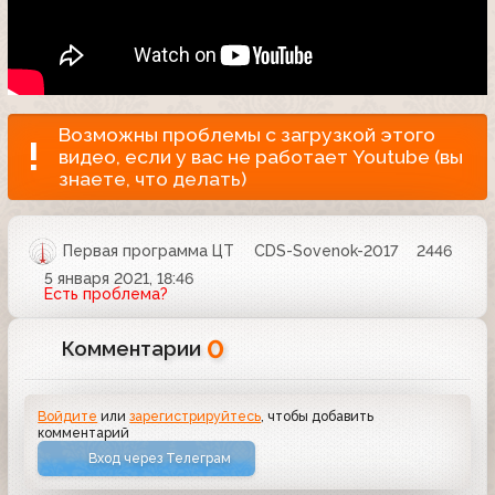
Возможны проблемы с загрузкой этого
видео, если у вас не работает Youtube (вы
знаете, что делать)
Первая программа ЦТ
CDS-Sovenok-2017
2446
5 января 2021, 18:46
Есть проблема?
0
Комментарии
Войдите
или
зарегистрируйтесь
, чтобы добавить
комментарий
Вход через Телеграм