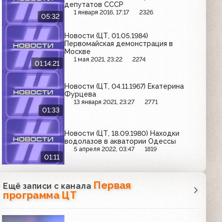
депутатов СССР
1 января 2016, 17:17
2326
05:32
Новости (ЦТ, 01.05.1984)
Первомайская демонстрация в
Москве
1 мая 2021, 23:22
2274
01:14:21
Новости (ЦТ, 04.11.1967) Екатерина
Фурцева
13 января 2021, 23:27
2771
01:33
Новости (ЦТ, 18.09.1980) Находки
водолазов в акватории Одессы
5 апреля 2022, 03:47
1819
01:11
Первая
Ещё записи с канала
программа ЦТ