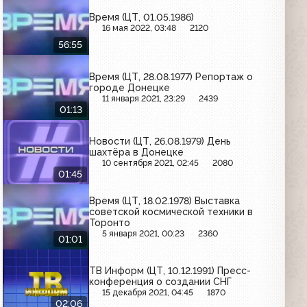
Время (ЦТ, 01.05.1986)
16 мая 2022, 03:48
2120
56:55
Время (ЦТ, 28.08.1977) Репортаж о
городе Донецке
11 января 2021, 23:29
2439
01:13
Новости (ЦТ, 26.08.1979) День
шахтёра в Донецке
10 сентября 2021, 02:45
2080
01:45
Время (ЦТ, 18.02.1978) Выставка
советской космической техники в
Торонто
5 января 2021, 00:23
2360
01:01
ТВ Информ (ЦТ, 10.12.1991) Пресс-
конференция о создании СНГ
15 декабря 2021, 04:45
1870
02:06