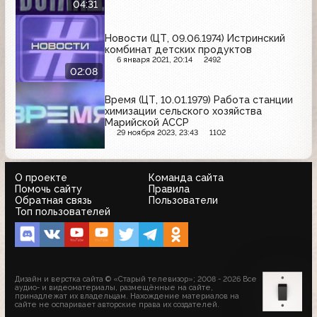
04:31
Новости (ЦТ, 09.06.1974) Истринский
комбинат детских продуктов
6 января 2021, 20:14
2492
02:08
Время (ЦТ, 10.01.1979) Работа станции
химизации сельского хозяйства
Марийской АССР
29 ноября 2023, 23:43
1102
О проекте
Команда сайта
Помочь сайту
Правила
Обратная связь
Пользователи
Топ пользователей
Дизайн и верстка сайта © «Старый телевизор»; 2008 - 2026 Все
аудио- и видеоматериалы, размещённые на сайте,
принадлежат их владельцам. Нахождение материалов на
сайте не оспаривает авторские права их создателей.