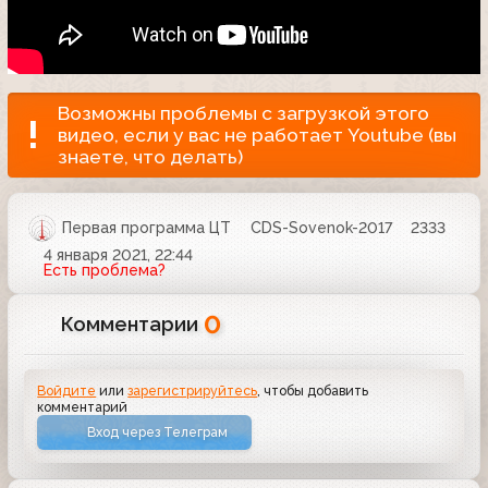
Возможны проблемы с загрузкой этого
видео, если у вас не работает Youtube (вы
знаете, что делать)
Первая программа ЦТ
CDS-Sovenok-2017
2333
4 января 2021, 22:44
Есть проблема?
0
Комментарии
Войдите
или
зарегистрируйтесь
, чтобы добавить
комментарий
Вход через Телеграм