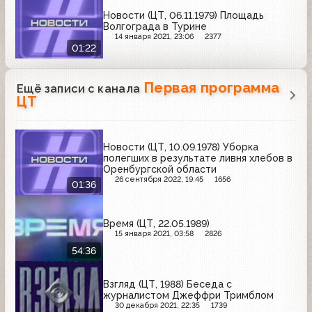
Новости (ЦТ, 06.11.1979) Площадь
Волгограда в Турине
14 января 2021, 23:06
2377
01:22
Первая программа
Ещё записи с канала
ЦТ
Новости (ЦТ, 10.09.1978) Уборка
полегших в результате ливня хлебов в
Оренбургской области
26 сентября 2022, 19:45
1656
01:36
Время (ЦТ, 22.05.1989)
15 января 2021, 03:58
2826
54:36
Взгляд (ЦТ, 1988) Беседа с
журналистом Джеффри Тримблом
30 декабря 2021, 22:35
1739