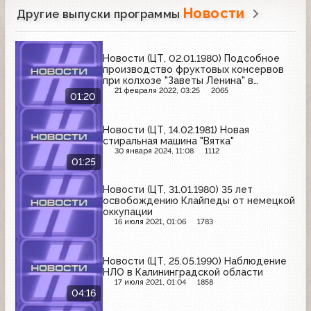
Новости
Другие выпуски программы
Новости (ЦТ, 02.01.1980) Подсобное
производство фруктовых консервов
при колхозе "Заветы Ленина" в
Джанкойском районе Крыма
21 февраля 2022, 03:25
2065
01:20
Новости (ЦТ, 14.02.1981) Новая
стиральная машина "Вятка"
30 января 2024, 11:08
1112
01:25
Новости (ЦТ, 31.01.1980) 35 лет
освобождению Клайпеды от немецкой
оккупации
16 июля 2021, 01:06
1783
Новости (ЦТ, 25.05.1990) Наблюдение
НЛО в Калининградской области
17 июля 2021, 01:04
1858
04:16