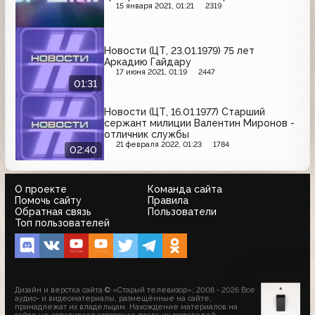
15 января 2021, 01:21
2319
Новости (ЦТ, 23.01.1979) 75 лет
Аркадию Гайдару
17 июня 2021, 01:19
2447
01:31
Новости (ЦТ, 16.01.1977) Старший
сержант милиции Валентин Миронов -
отличник службы
21 февраля 2022, 01:23
1784
02:40
О проекте
Команда сайта
Помочь сайту
Правила
Обратная связь
Пользователи
Топ пользователей
Дизайн и верстка сайта © «Старый телевизор»; 2008 - 2026 Все
аудио- и видеоматериалы, размещённые на сайте,
принадлежат их владельцам. Нахождение материалов на
сайте не оспаривает авторские права их создателей.