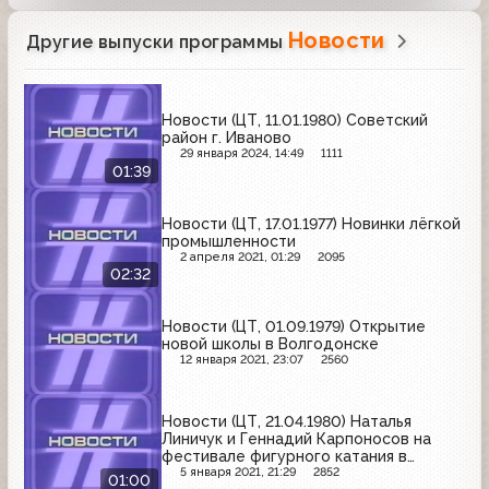
Новости
Другие выпуски программы
Новости (ЦТ, 11.01.1980) Советский
район г. Иваново
29 января 2024, 14:49
1111
01:39
Новости (ЦТ, 17.01.1977) Новинки лёгкой
промышленности
2 апреля 2021, 01:29
2095
02:32
Новости (ЦТ, 01.09.1979) Открытие
новой школы в Волгодонске
12 января 2021, 23:07
2560
Новости (ЦТ, 21.04.1980) Наталья
Линичук и Геннадий Карпоносов на
фестивале фигурного катания в
канадском городе Кап-де-Ла-Мадлен
5 января 2021, 21:29
2852
01:00