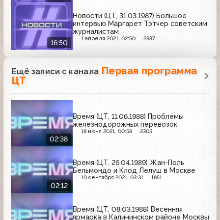
Новости (ЦТ, 31.03.1987) Большое
интервью Маргарет Тэтчер советским
журналистам
1 апреля 2021, 02:50
2337
16:50
Первая программа
Ещё записи с канала
ЦТ
Время (ЦТ, 11.06.1988) Проблемы
железнодорожных перевозок
18 июня 2021, 00:58
2305
02:38
Время (ЦТ, 26.04.1989) Жан-Поль
Бельмондо и Клод Лелуш в Москве
10 сентября 2021, 03:31
1851
02:12
Время (ЦТ, 08.03.1988) Весенняя
ярмарка в Калининском районе Москвы