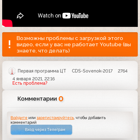
Возможны проблемы с загрузкой этого
видео, если у вас не работает Youtube (вы
знаете, что делать)
Первая программа ЦТ
CDS-Sovenok-2017
2764
4 января 2021, 22:16
Есть проблема?
0
Комментарии
Войдите
или
зарегистрируйтесь
, чтобы добавить
комментарий
Вход через Телеграм