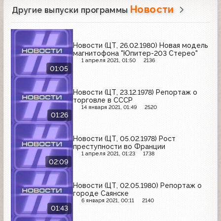
Новости
Другие выпуски программы
Новости (ЦТ, 26.02.1980) Новая модель
магнитофона "Юпитер-203 Стерео"
1 апреля 2021, 01:50
2136
01:05
Новости (ЦТ, 23.12.1978) Репортаж о
торговле в СССР
14 января 2021, 01:49
2520
01:26
Новости (ЦТ, 05.02.1978) Рост
преступности во Франции
1 апреля 2021, 01:23
1738
02:09
Новости (ЦТ, 02.05.1980) Репортаж о
городе Саянске
6 января 2021, 00:11
2140
01:43