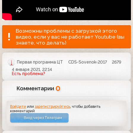
Возможны проблемы с загрузкой этого
видео, если у вас не работает Youtube (вы
знаете, что делать)
Первая программа ЦТ
CDS-Sovenok-2017
2679
4 января 2021, 22:14
Есть проблема?
0
Комментарии
Войдите
или
зарегистрируйтесь
, чтобы добавить
комментарий
Вход через Телеграм