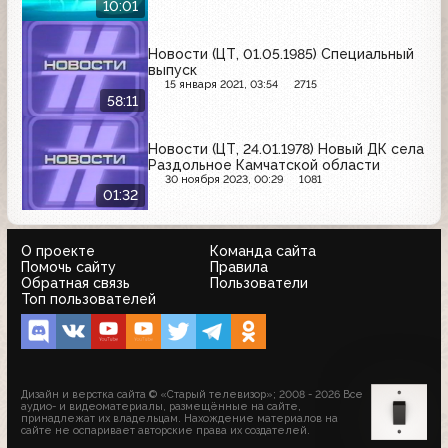
10:01
Новости (ЦТ, 01.05.1985) Специальный
выпуск
15 января 2021, 03:54
2715
58:11
Новости (ЦТ, 24.01.1978) Новый ДК села
Раздольное Камчатской области
30 ноября 2023, 00:29
1081
01:32
О проекте
Команда сайта
Помочь сайту
Правила
Обратная связь
Пользователи
Топ пользователей
Дизайн и верстка сайта © «Старый телевизор»; 2008 - 2026 Все
аудио- и видеоматериалы, размещённые на сайте,
принадлежат их владельцам. Нахождение материалов на
сайте не оспаривает авторские права их создателей.