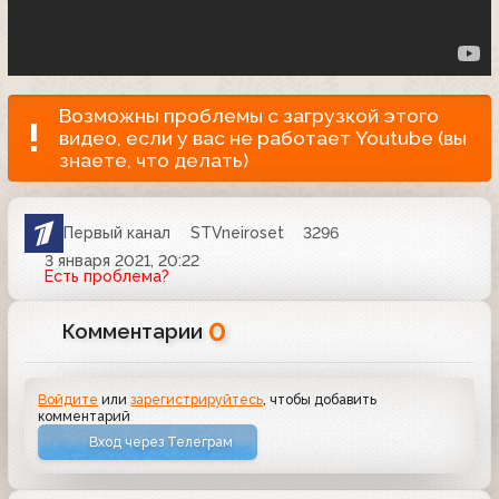
Возможны проблемы с загрузкой этого
видео, если у вас не работает Youtube (вы
знаете, что делать)
Первый канал
STVneiroset
3296
3 января 2021, 20:22
Есть проблема?
0
Комментарии
Войдите
или
зарегистрируйтесь
, чтобы добавить
комментарий
Вход через Телеграм