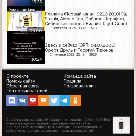
15:35
Рекламный блок
Реклама (Первый канал, 02.10.2010) Fa,
Suzuki, Ahmad Tea, Oriflame, Терафлю,
Сибирская корона, Билайн, Right Guard
18 октября 2025, 03:47
573
03:00
Здесь и сейчас (ОРТ, 04.07.2000)
Орест Друль и Георгий Тихонов
14 января 2022, 22:48
2529
10:24
О проекте
Команда сайта
Помочь сайту
Правила
Обратная связь
Пользователи
Топ пользователей
Дизайн и верстка сайта © «Старый телевизор»; 2008 - 2026 Все
аудио- и видеоматериалы, размещённые на сайте,
принадлежат их владельцам. Нахождение материалов на
сайте не оспаривает авторские права их создателей.