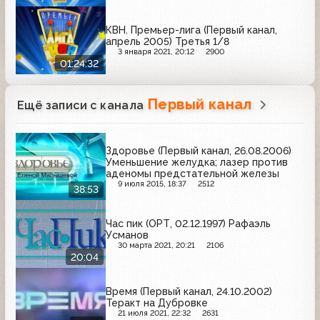
КВН. Премьер-лига (Первый канал,
апрель 2005) Третья 1/8
3 января 2021, 20:12
2900
01:24:32
Первый канал
Ещё записи с канала
Здоровье (Первый канал, 26.08.2006)
Уменьшение желудка; лазер против
аденомы предстательной железы
9 июля 2015, 18:37
2512
38:53
Час пик (ОРТ, 02.12.1997) Рафаэль
Усманов
30 марта 2021, 20:21
2106
20:04
Время (Первый канал, 24.10.2002)
Теракт на Дубровке
21 июля 2021, 22:32
2631