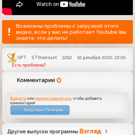
Возможны проблемы с загрузкой этого
видео, если у вас не работает Youtube (вы
знаете, что делать)
ОРТ
STVneiroset
2262
18 декабря 2020, 22:05
Есть проблема?
0
Комментарии
Войдите
или
зарегистрируйтесь
, чтобы добавить
комментарий
Вход через Телеграм
Взгляд
Другие выпуски программы