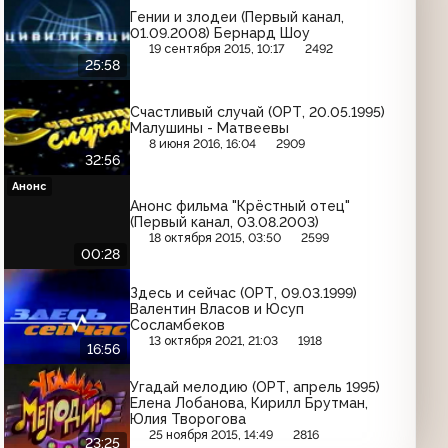
Гении и злодеи (Первый канал,
01.09.2008) Бернард Шоу
19 сентября 2015, 10:17
2492
25:58
Счастливый случай (ОРТ, 20.05.1995)
Малушины - Матвеевы
8 июня 2016, 16:04
2909
32:56
Анонс
Анонс фильма "Крёстный отец"
(Первый канал, 03.08.2003)
18 октября 2015, 03:50
2599
00:28
Здесь и сейчас (ОРТ, 09.03.1999)
Валентин Власов и Юсуп
Сосламбеков
13 октября 2021, 21:03
1918
16:56
Угадай мелодию (ОРТ, апрель 1995)
Елена Лобанова, Кирилл Брутман,
Юлия Творогова
25 ноября 2015, 14:49
2816
23:25