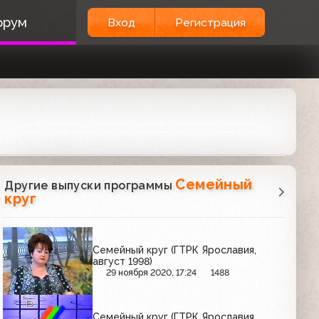
орум
Вход
Регистрация
Семейный
Другие выпуски программы
круг
Семейный круг (ГТРК Ярославия,
август 1998)
29 ноября 2020, 17:24
1488
Семейный круг (ГТРК Ярославия,