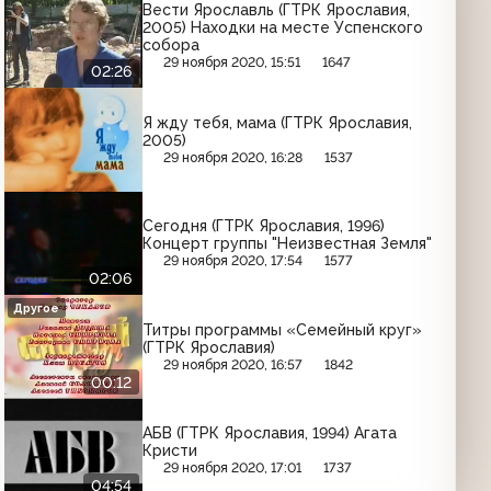
Вести Ярославль (ГТРК Ярославия,
2005) Находки на месте Успенского
собора
29 ноября 2020, 15:51
1647
02:26
Я жду тебя, мама (ГТРК Ярославия,
2005)
29 ноября 2020, 16:28
1537
Сегодня (ГТРК Ярославия, 1996)
Концерт группы "Неизвестная Земля"
29 ноября 2020, 17:54
1577
02:06
Другое
Титры программы «Семейный круг»
(ГТРК Ярославия)
29 ноября 2020, 16:57
1842
00:12
АБВ (ГТРК Ярославия, 1994) Агата
Кристи
29 ноября 2020, 17:01
1737
04:54