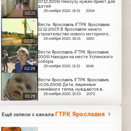
07.12.2005) Некоузу нужен приют для
детей
29 ноября 2020, 15:51
2004
02:21
Вести. Ярославль (ГТРК Ярославия,
12.12.2007) В Ярославле начато
строительство нового моторного
завода
29 ноября 2020, 18:01
1920
02:20
Вести Ярославль (ГТРК Ярославия,
2005) Находки на месте Успенского
собора
29 ноября 2020, 15:51
1648
02:26
Вести Ярославль (ГТРК Ярославия,
01.06.2006) Дети, лишенные
семейного тепла, нуждаются в
особой защите
29 ноября 2020, 15:53
2072
01:28
ГТРК Ярославия
Ещё записи с канала