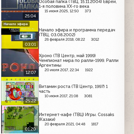
Особая папка (ТВЦ, 15.11.2004) Евреи,
1-я половина ХХ-го века
15 июня 2025, 12:50
373
25:04
Начало эфира
Начало эфира и программа передач
(ТВЦ, 03.08.2002)
26 февраля 2018, 08:22
3012
03:01
Хроно (ТВ Центр, май 1999)
Чемпионат мира по ралли-1999. Ралли
Аргентины
20 июля 2017, 22:34
1922
12:07
Витамин роста (ТВ Центр, 1997) 1
часть
10 июня 2017, 21:08
3081
25:22
Интернет-кафе (ТВЦ) Игры. Cossaks
(Казаки)
20 февраля 2021, 04:48
1817
01:20