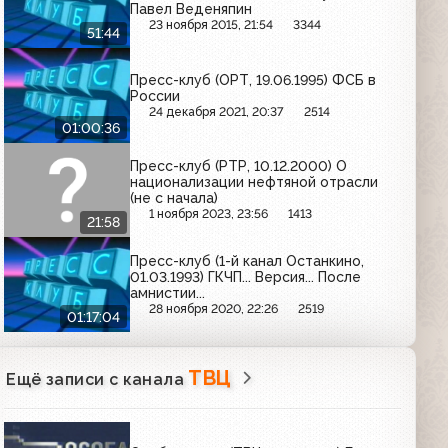
Павел Веденяпин
23 ноября 2015, 21:54
3344
51:44
Пресс-клуб (ОРТ, 19.06.1995) ФСБ в
России
24 декабря 2021, 20:37
2514
01:00:36
Пресс-клуб (РТР, 10.12.2000) О
национализации нефтяной отрасли
(не с начала)
1 ноября 2023, 23:56
1413
21:58
Пресс-клуб (1-й канал Останкино,
01.03.1993) ГКЧП... Версия... После
амнистии...
28 ноября 2020, 22:26
2519
01:17:04
ТВЦ
Ещё записи с канала