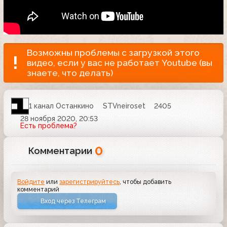
Возможны проблемы с загрузкой этого
видео, если у вас не работает Youtube (вы
знаете, что делать)
1 канал Останкино
STVneiroset
2405
28 ноября 2020, 20:53
Есть проблема?
0
Комментарии
Войдите
или
зарегистрируйтесь
, чтобы добавить
комментарий
Вход через Телеграм