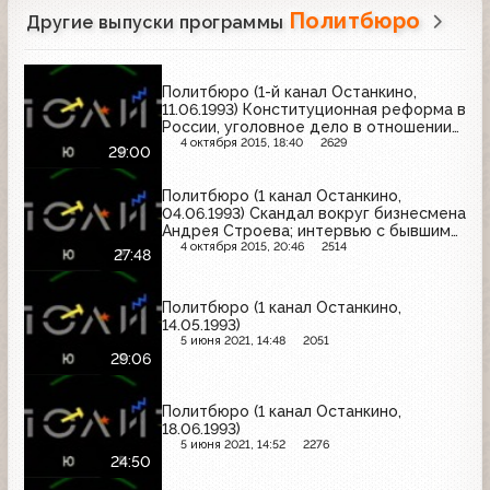
Политбюро
Другие выпуски программы
Политбюро (1-й канал Останкино,
11.06.1993) Конституционная реформа в
России, уголовное дело в отношении
депутата Виктора Миронова
4 октября 2015, 18:40
2629
29:00
Политбюро (1 канал Останкино,
04.06.1993) Скандал вокруг бизнесмена
Андрея Строева; интервью с бывшим
генерал-майором КГБ Олегом
4 октября 2015, 20:46
2514
27:48
Калугиным
Политбюро (1 канал Останкино,
14.05.1993)
5 июня 2021, 14:48
2051
29:06
Политбюро (1 канал Останкино,
18.06.1993)
5 июня 2021, 14:52
2276
24:50