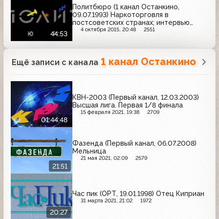
Политбюро (1 канал Останкино,
09.07.1993) Наркоторговля в
постсоветских странах; интервью
Дмитрия Якубовского и Николая
4 октября 2015, 20:48
2551
44:53
Травкина
1 канал Останкино
Ещё записи с канала
КВН-2003 (Первый канал, 12.03.2003)
Высшая лига. Первая 1/8 финала
15 февраля 2021, 19:38
2709
01:44:48
Фазенда (Первый канал, 06.07.2008)
Мельница
21 мая 2021, 02:09
2579
21:51
Час пик (ОРТ, 19.01.1998) Отец Киприан
31 марта 2021, 21:02
1972
20:27