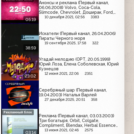
Анонсы и реклама (Первый канал,
06.06.2008) Volvo, Coca-Cola,
Slimcode, Chevrolet, Доширак, Ford,
Orbit, Микоян, Gardex
10 декабря 2021, 02:56
3383
05:19
Искатели (Первый канал, 26.04.2006)
Пираты Черного моря
19 сентября 2025, 17:58
322
38:59
Угадай мелодию (ОРТ, 20.05.1999)
Юрий Лоза, Елена Соболевская, Юрий
Кузнецов
12 июня 2021, 22:06
2351
23:02
Серебряный шар (Первый канал,
19.04.2003) Наталья Варлей
27 декабря 2025, 20:51
358
Рекламный блок
Реклама (Первый канал, 03.03.2003)
Три богатыря, Orbit, Colgate,
Compliment, Blendax, Herbal Essences,
Braun Oral-B, Secret
13 июня 2021, 02:46
2575
03:14