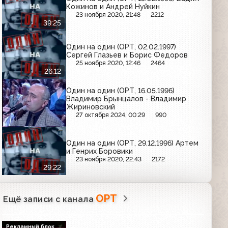
Кожинов и Андрей Нуйкин
23 ноября 2020, 21:48
2212
39:25
Один на один (ОРТ, 02.02.1997)
Сергей Глазьев и Борис Федоров
25 ноября 2020, 12:46
2464
26:12
Один на один (ОРТ, 16.05.1996)
Владимир Брынцалов - Владимир
Жириновский
27 октября 2024, 00:29
990
Один на один (ОРТ, 29.12.1996) Артем
и Генрих Боровики
23 ноября 2020, 22:43
2172
29:22
ОРТ
Ещё записи с канала
Рекламный блок