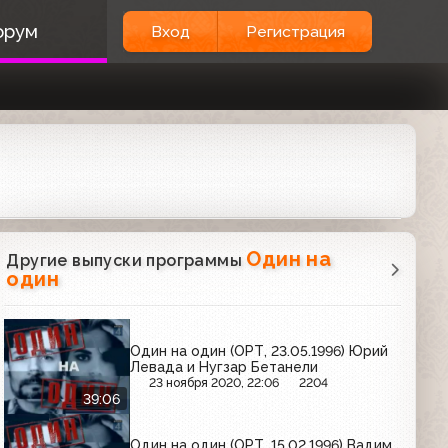
орум
Вход
Регистрация
Один на
Другие выпуски программы
один
Один на один (ОРТ, 23.05.1996) Юрий
Левада и Нугзар Бетанели
23 ноября 2020, 22:06
2204
39:06
Один на один (ОРТ, 15.02.1996) Вадим