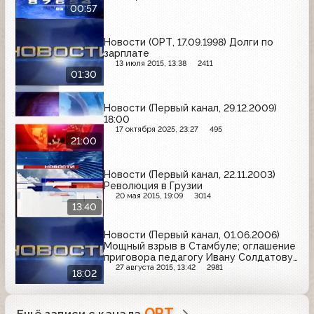
00:57
Новости (ОРТ, 17.09.1998) Долги по
зарплате
13 июля 2015, 13:38
2411
01:30
Новости (Первый канал, 29.12.2009)
18:00
17 октября 2025, 23:27
495
21:00
Новости (Первый канал, 22.11.2003)
Революция в Грузии
20 мая 2015, 19:09
3014
13:40
Новости (Первый канал, 01.06.2006)
Мощный взрыв в Стамбуле; оглашение
приговора педагогу Ивану Солдатову
в Нижнем Тагиле; международный
27 августа 2015, 13:42
2981
18:02
день защиты детей
ОРТ