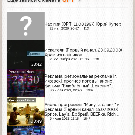
Ещё записи с канала
Час пик (ОРТ, 11.08.1997) Юрий Купер
29 мая 2026, 20:57
110
Искатели (Первый канал, 23.09.2008)
Храм изгнанников
25 сентября 2025, 01:06
338
38:42
Рекламный блок
Реклама, региональная реклама [г.
Ижевск], прогноз погоды, анонс
фильма "Влюблённый Шекспир"
(Первый канал, 08.02.2004)
30 июля 2021, 02:40
1987
Рекламный блок
Анонс программы "Минута славы" и
реклама (Первый канал, 15.07.2007)
Sprite, Lay's, Добрый, BEERka, Rich,
Prestige, Fanta, Coca-Cola
6 июля 2023, 12:18
1847
03:49