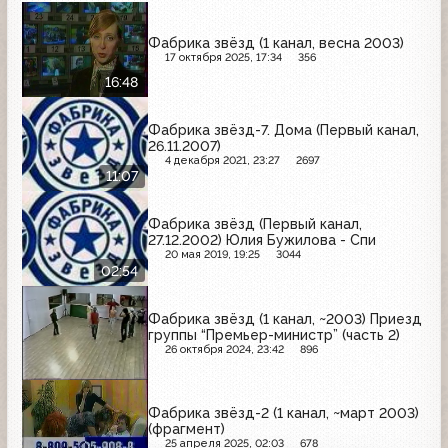
Фабрика звёзд (1 канал, весна 2003)
17 октября 2025, 17:34
356
16:48
Фабрика звёзд-7. Дома (Первый канал,
26.11.2007)
4 декабря 2021, 23:27
2697
11:07
Фабрика звёзд (Первый канал,
27.12.2002) Юлия Бужилова - Спи
20 мая 2019, 19:25
3044
02:54
Фабрика звёзд (1 канал, ~2003) Приезд
группы “Премьер-министр” (часть 2)
26 октября 2024, 23:42
896
Фабрика звёзд-2 (1 канал, ~март 2003)
(фрагмент)
25 апреля 2025, 02:03
678