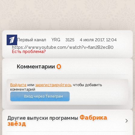
Первый канал
YRG
3125
4 июля 2017, 12:04
https://www.youtube.com/watch?v=flan2B2ecB0
Есть проблема?
0
Комментарии
Войдите
или
зарегистрируйтесь
, чтобы добавить
комментарий
Вход через Телеграм
Фабрика
Другие выпуски программы
звёзд