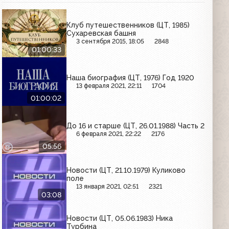
Клуб путешественников (ЦТ, 1985)
Сухаревская башня
3 сентября 2015, 18:05
2848
01:00:33
Наша биография (ЦТ, 1976) Год 1920
13 февраля 2021, 22:11
1704
01:00:02
До 16 и старше (ЦТ, 26.01.1988) Часть 2
6 февраля 2021, 22:22
2176
05:56
Новости (ЦТ, 21.10.1979) Куликово
поле
13 января 2021, 02:51
2321
03:08
Новости (ЦТ, 05.06.1983) Ника
Турбина