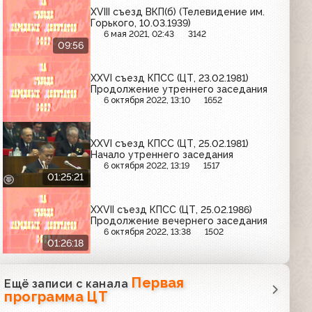
XVIII съезд ВКП(б) (Телевидение им.
Горького, 10.03.1939)
6 мая 2021, 02:43
3142
09:56
ХХVI съезд КПСС (ЦТ, 23.02.1981)
Продолжение утреннего заседания
6 октября 2022, 13:10
1652
ХХVI съезд КПСС (ЦТ, 25.02.1981)
Начало утреннего заседания
6 октября 2022, 13:19
1517
01:25:21
XXVII съезд КПСС (ЦТ, 25.02.1986)
Продолжение вечернего заседания
6 октября 2022, 13:38
1502
01:26:18
Первая
Ещё записи с канала
программа ЦТ