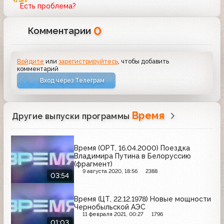
Есть проблема?
0
Комментарии
Войдите
или
зарегистрируйтесь
, чтобы добавить
комментарий
Вход через Телеграм
Время
Другие выпуски программы
Время (ОРТ, 16.04.2000) Поездка
Владимира Путина в Белоруссию
(фрагмент)
9 августа 2020, 18:56
2388
03:54
Время (ЦТ, 22.12.1978) Новые мощности
Чернобыльской АЭС
11 февраля 2021, 00:27
1796
01:03