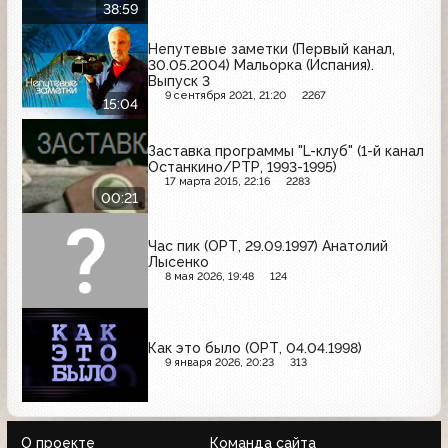
38:59
Непутевые заметки (Первый канал,
30.05.2004) Мальорка (Испания).
Выпуск 3
9 сентября 2021, 21:20
2267
15:04
Заставка программы "L-клуб" (1-й канал
Останкино/РТР, 1993-1995)
17 марта 2015, 22:16
2283
00:21
Час пик (ОРТ, 29.09.1997) Анатолий
Лысенко
8 мая 2026, 19:48
124
Как это было (ОРТ, 04.04.1998)
9 января 2026, 20:23
313
О проекте
Команда сайта