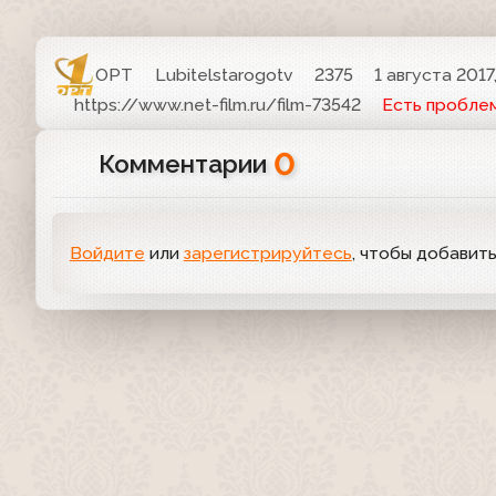
ОРТ
Lubitelstarogotv
2375
1 августа 2017
https://www.net-film.ru/film-73542
Есть пробле
0
Комментарии
Войдите
или
зарегистрируйтесь
, чтобы добавит