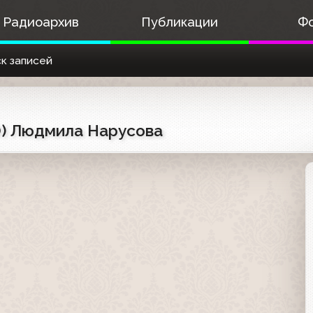
Радиоархив
Публикации
Ф
к записей
0) Людмила Нарусова