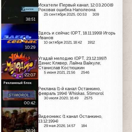
Искатели (Первый канал, 12.03.2008)
Роковая ошибка Наполеона
25 сентября 2025, 00:53
309
38:51
Здесь и сейчас (ОРТ, 18.11.1999) Игорь
Иванов
10 октября 2021, 18:42
1912
10:29
Угадай мелодию (ОРТ, 23.12.1997)
Денис Клявер, Лайма Вайкуле,
Станислав Костюшкин
5 июня 2021, 21:56
2546
22:07
Рекламный блок
Реклама (1-й канал Останкино,
февраль 1994) Whiskas, Stimorol
30 июля 2020, 16:49
2575
00:42
Видеомикс (1 канал Останкино,
13.12.1994)
29 мая 2026, 14:57
184
26:14