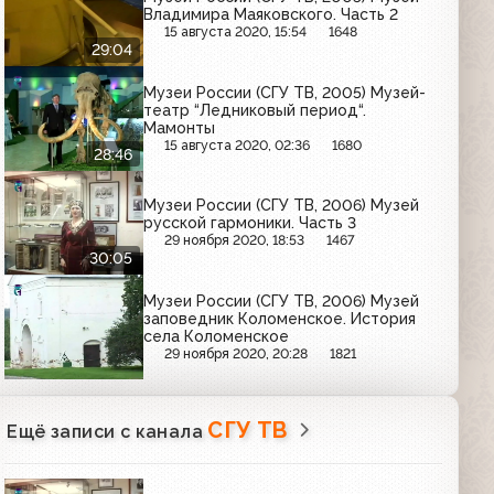
Владимира Маяковского. Часть 2
15 августа 2020, 15:54
1648
29:04
Музеи России (СГУ ТВ, 2005) Музей-
театр “Ледниковый период“.
Мамонты
15 августа 2020, 02:36
1680
28:46
Музеи России (СГУ ТВ, 2006) Музей
русской гармоники. Часть 3
29 ноября 2020, 18:53
1467
30:05
Музеи России (СГУ ТВ, 2006) Музей
заповедник Коломенское. История
села Коломенское
29 ноября 2020, 20:28
1821
СГУ ТВ
Ещё записи с канала