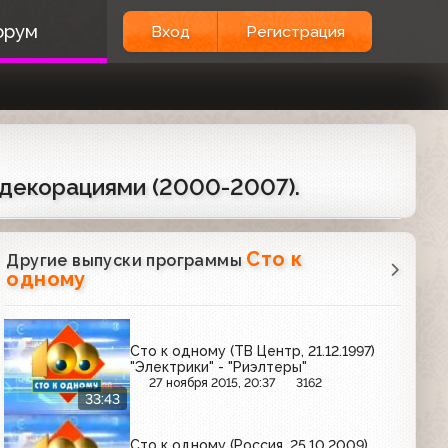
орум
Вход
Регистрация
с декорациями (2000-2007).
Сто к
Другие выпуски программы
одному
Сто к одному (ТВ Центр, 21.12.1997)
"Электрики" - "Риэлтеры"
27 ноября 2015, 20:37
3162
33:43
Сто к одному (Россия, 25.10.2009)