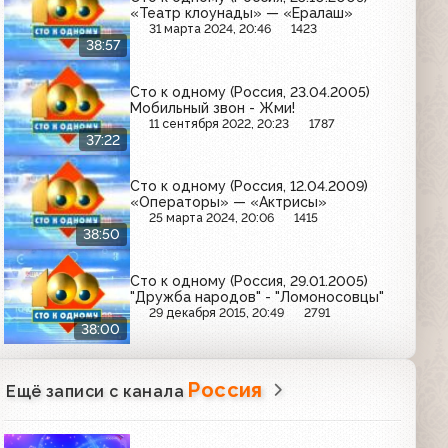
«Театр клоунады» — «Ералаш»
31 марта 2024, 20:46
1423
38:57
Сто к одному (Россия, 23.04.2005)
Мобильный звон - Жми!
11 сентября 2022, 20:23
1787
37:22
Сто к одному (Россия, 12.04.2009)
«Операторы» — «Актрисы»
25 марта 2024, 20:06
1415
38:50
Сто к одному (Россия, 29.01.2005)
"Дружба народов" - "Ломоносовцы"
29 декабря 2015, 20:49
2791
38:00
Россия
Ещё записи с канала