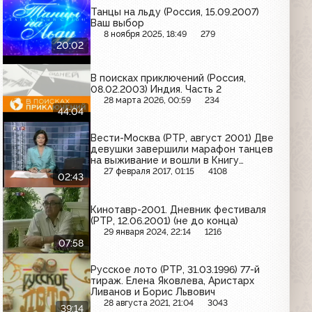
Танцы на льду (Россия, 15.09.2007)
Ваш выбор
8 ноября 2025, 18:49
279
20:02
В поисках приключений (Россия,
08.02.2003) Индия. Часть 2
28 марта 2026, 00:59
234
44:04
Вести-Москва (РТР, август 2001) Две
девушки завершили марафон танцев
на выживание и вошли в Книгу
рекордов Гиннесса
27 февраля 2017, 01:15
4108
02:43
Кинотавр-2001. Дневник фестиваля
(РТР, 12.06.2001) (не до конца)
29 января 2024, 22:14
1216
07:58
Русское лото (РТР, 31.03.1996) 77-й
тираж. Елена Яковлева, Аристарх
Ливанов и Борис Львович
28 августа 2021, 21:04
3043
39:14