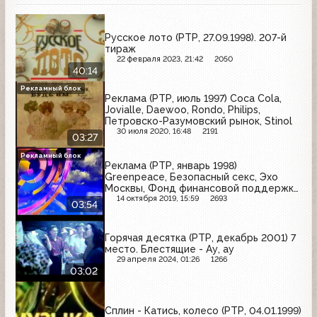
Русское лото (РТР, 27.09.1998). 207-й
тираж
22 февраля 2023, 21:42
2050
40:14
Рекламный блок
Реклама (РТР, июль 1997) Coca Cola,
Jovialle, Daewoo, Rondo, Philips,
Петровско-Разумовский рынок, Stinol
30 июля 2020, 16:48
2191
03:27
Рекламный блок
Реклама (РТР, январь 1998)
Greenpeace, Безопасный секс, Эхо
Москвы, Фонд финансовой поддержки
воссоздания Храма Христа Спасителя,
14 октября 2019, 15:59
2693
03:54
Огонёк, Московское УПП-11 ВОС
Горячая десятка (РТР, декабрь 2001) 7
место. Блестящие - Ау, ау
29 апреля 2024, 01:26
1266
03:02
Сплин - Катись, колесо (РТР, 04.01.1999)