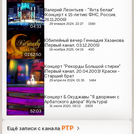
Валерий Леонтьев - "Яхта белая"
(Концерт к 15-летию ФНС, Россия,
26.11.2006)
29 января 2024, 22:27
1569
04:33
Юбилейный вечер Геннадия Хазанова
(Первый канал, 03.12.2005)
18 ноября 2025, 04:16
400
01:52:50
Концерт "Рекорды Большой стирки"
(Первый канал, 20.04.2003) Краски -
Старший брат
29 апреля 2024, 01:35
1464
Концерт Б.Окуджавы "Я дворянин с
Арбатского двора" (Культура)
31 июля 2020, 09:13
2909
52:03
РТР
Ещё записи с канала