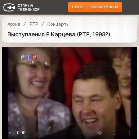
Вход
Регистрация
Архив
РТР
Концерты
Выступления Р.Карцева (РТР, 1998?)