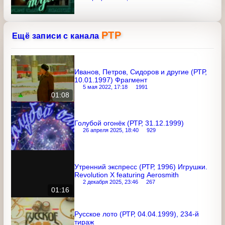
Сиреневый туман (РТР, 1998) Владимир
Маркин - Белый пароход
12 февраля 2022, 20:53
2154
РТР
Ещё записи с канала
Иванов, Петров, Сидоров и другие
(РТР, 10.01.1997) Фрагмент
5 мая 2022, 17:18
1991
01:08
Голубой огонёк (РТР, 31.12.1999)
26 апреля 2025, 18:40
929
Утренний экспресс (РТР, 1996)
Игрушки. Revolution X featuring
Aerosmith
2 декабря 2025, 23:46
267
01:16