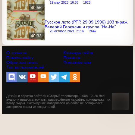
Русское лото (РТР, 04.04.1999), 234-й
тираж
19 мая 2023, 16:38
1923
40:56
Русское лото (РТР, 29.09.1996) 103
тираж. Валерий Гаркалин и группа "На-
На"
26 октября 2021, 21:07
2647
40:33
О проекте
Команда сайта
Помочь сайту
Правила
Обратная связь
Пользователи
Топ пользователей
Дизайн и верстка сайта © «Старый телевизор»; 2008 - 2026 Все
аудио- и видеоматериалы, размещённые на сайте,
принадлежат их владельцам. Нахождение материалов на
сайте не оспаривает авторские права их создателей.