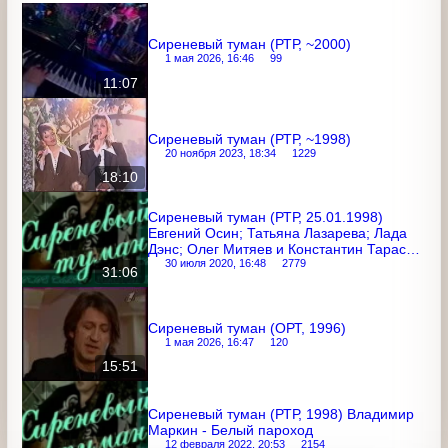
Сиреневый туман (РТР, ~2000)
1 мая 2026, 16:46
99
11:07
Сиреневый туман (РТР, ~1998)
20 ноября 2023, 18:34
1229
18:10
Сиреневый туман (РТР, 25.01.1998)
Евгений Осин; Татьяна Лазарева; Лада
Дэнс; Олег Митяев и Константин
Тарасов; гр. "Квартал" (фрагмент)
30 июля 2020, 16:48
2779
31:06
Сиреневый туман (ОРТ, 1996)
1 мая 2026, 16:47
120
15:51