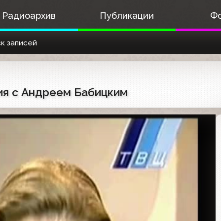
Радиоархив
Публикации
Ф
к записей
ия с Андреем Бабицким