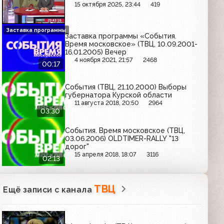
15 октября 2025, 23:44
419
Заставка программы
Заставка программы «События.
Время московское» (ТВЦ, 10.09.2001-
16.01.2005) Вечер
4 ноября 2021, 21:57
2468
00:17
События (ТВЦ, 21.10.2000) Выборы
губернатора Курской области
11 августа 2018, 20:50
2964
03:30
События. Время московское (ТВЦ,
03.06.2006) OLDTIMER-RALLY "13
дорог"
15 апреля 2018, 18:07
3116
02:13
ТВЦ
Ещё записи с канала