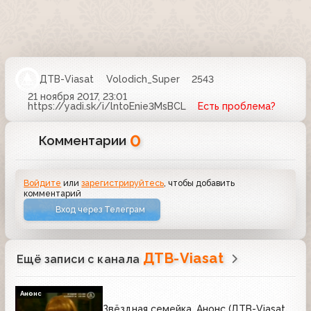
ДТВ-Viasat
Volodich_Super
2543
21 ноября 2017, 23:01
https://yadi.sk/i/lntoEnie3MsBCL
Есть проблема?
0
Комментарии
Войдите
или
зарегистрируйтесь
, чтобы добавить
комментарий
Вход через Телеграм
ДТВ-Viasat
Ещё записи с канала
Анонс
Звёздная семейка. Анонс (ДТВ-Viasat,