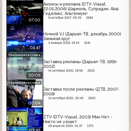
Анонсы и реклама (DTV-Viasat,
22.05.2006) Шармэль, Супрадин, Akai,
Геделикс, Альгениум+
9 октября 2017, 00:33
2584
07:00
Ночной VJ (Дарьял-ТВ, декабрь 2000)
Замыкая круг
3 января 2019, 23:14
3141
04:47
Рекламная заставка
Заставка рекламы (Дарьял-ТВ, 1999-
2002)
14 октября 2020, 19:56
2520
00:08
Рекламная заставка
Заставка после рекламы (ДТВ, 2007-
2008)
14 октября 2020, 20:43
3302
00:04
ZTV (DTV-Viasat, 2003) Мин Нет -
Никто не узнает
29 апреля 2024, 01:37
1371
03:30