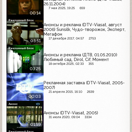
26.11.2004)
7 мая 2025, 19:25
659
00:14
Рекламный блок
Анонсы и реклама (DTV-Viasat, август
2006) Sunsilk, Чудо-творожок, Эксперт,
Мегафон
17 декабря 2017, 04:57
2753
03:51
Рекламный блок
Анонсы и реклама (ДТВ, 01.05.2010)
Любимый сад, Dirol, Cif, Момент
18 октября 2025, 02:33
355
03:25
Рекламная заставка (DTV-Viasat, 2005-
2007)
21 апреля 2015, 16:10
2639
00:03
Анонс
Анонсы (DTV-Viasat, 2005)
31 июля 2020, 09:04
3334
01:59
Рекламный блок