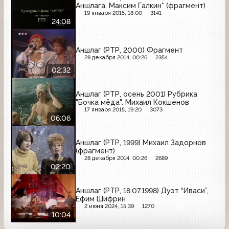
Аншлага. Максим Галкин* (фрагмент)
19 января 2015, 18:00
3141
24:08
Аншлаг (РТР, 2000) Фрагмент
28 декабря 2014, 00:26
2354
02:32
Аншлаг (РТР, осень 2001) Рубрика
"Бочка мёда". Михаил Кокшенов
17 января 2015, 19:20
3073
06:06
Аншлаг (РТР, 1999) Михаил Задорнов
(фрагмент)
28 декабря 2014, 00:26
2689
02:20
Аншлаг (РТР, 18.07.1998) Дуэт “Иваси”,
Ефим Шифрин
2 июня 2024, 15:39
1270
10:04