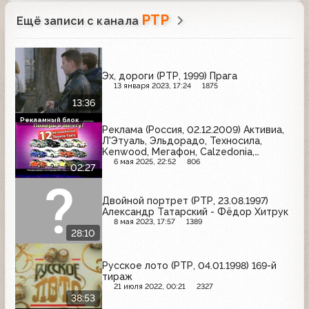
РТР
Ещё записи с канала
Эх, дороги (РТР, 1999) Прага
13 января 2023, 17:24
1875
13:36
Рекламный блок
Реклама (Россия, 02.12.2009) Активиа,
Л'Этуаль, Эльдорадо, Техносила,
Kenwood, Мегафон, Calzedonia,
Mr.Doors, Lindt
6 мая 2025, 22:52
806
02:27
Двойной портрет (РТР, 23.08.1997)
Александр Татарский - Фёдор Хитрук
8 мая 2023, 17:57
1389
28:10
Русское лото (РТР, 04.01.1998) 169-й
тираж
21 июля 2022, 00:21
2327
38:53