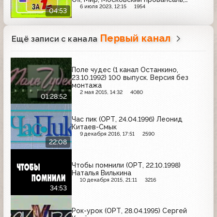
Ростик'с KFC, Caprice, Elseve, Frustyle,
6 июля 2023, 12:15
1954
04:53
Tez Tour
Первый канал
Ещё записи с канала
Поле чудес (1 канал Останкино,
23.10.1992) 100 выпуск. Версия без
монтажа
2 мая 2015, 14:32
4080
01:28:52
Час пик (ОРТ, 24.04.1996) Леонид
Китаев-Смык
9 декабря 2016, 17:51
2590
22:08
Чтобы помнили (ОРТ, 22.10.1998)
Наталья Вилькина
10 декабря 2015, 21:11
3216
34:53
Рок-урок (ОРТ, 28.04.1995) Сергей