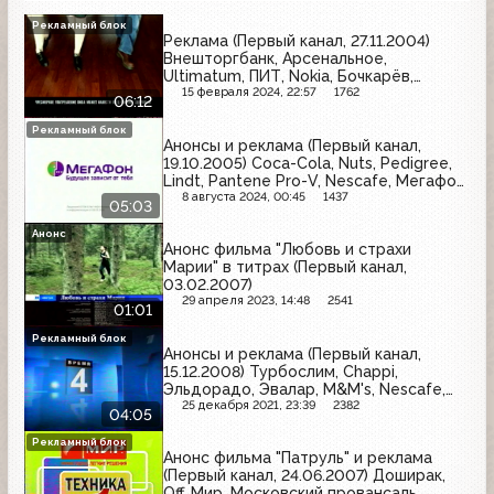
Рекламный блок
Реклама (Первый канал, 27.11.2004)
Внешторгбанк, Арсенальное,
Ultimatum, ПИТ, Nokia, Бочкарёв,
Londacolor, Rich, Mars, Клинское,
15 февраля 2024, 22:57
1762
06:12
Джинс, Л'Этуаль, Naturella, Старый
мельник, Ahmad Tea, Евросеть, Ярпиво,
Рекламный блок
Анонсы и реклама (Первый канал,
Nestle
19.10.2005) Coca-Cola, Nuts, Pedigree,
Lindt, Pantene Pro-V, Nescafe, Мегафон,
Snickers, Schauma, Россия - щедрая
8 августа 2024, 00:45
1437
05:03
душа
Анонс
Анонс фильма "Любовь и страхи
Марии" в титрах (Первый канал,
03.02.2007)
29 апреля 2023, 14:48
2541
01:01
Рекламный блок
Анонсы и реклама (Первый канал,
15.12.2008) Турбослим, Chappi,
Эльдорадо, Эвалар, M&M's, Nescafe,
Pepsi, Tele2, Сады Придонья, Россия -
25 декабря 2021, 23:39
2382
04:05
щедрая душа, Я
Рекламный блок
Анонс фильма "Патруль" и реклама
(Первый канал, 24.06.2007) Доширак,
Off, Мир, Московский провансаль,