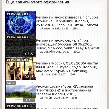
Еще записи этого оформления
Рекламный блок
Реклама и анонс концерта "Голубой
огонёк на Шаболовке" (Россия,
25.12.2004) 8 овощей, Omsa, Золотая
бочка, Schauma, Л'Этуаль, Stella Artois,
27 апреля 2022, 13:26
2351
Балтимор, Балтика, Чёрный жемчуг,
Nokia, ПИТ, Дени, Евросеть, Ярпиво,
Рекламный блок
Реклама и анонс сериала "Три
Vitek, Моя семья
полуграции" (Россия, 08.05.2006)
Тонус, Mr. Ricco, Vanish, Olay, Nemiroff,
Head & Shoulders, Затея, Lipton, Я,
29 декабря 2017, 20:33
2302
07:27
Whiskas
Рекламный блок
Реклама (Россия, 08.03.2005) Чистая
линия, Ace, Л'Этуаль, Чудо, Добрый,
MaxFactor, Гурмания, Samsung
22 июля 2024, 22:07
1597
02:48
Анонс
Анонсы фильма "Брат-2", сериала
"Неотложка-2" и пострекламная
заставка (Россия, 2005)
23 ноября 2016, 16:49
2946
01:02
Рекламный блок