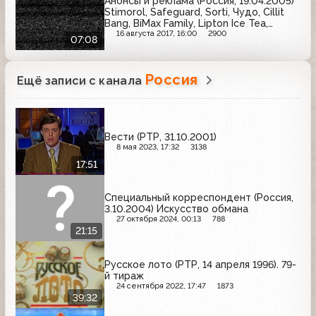
Анонсы и реклама (Россия, 19.04.2005)
Stimorol, Safeguard, Sorti, Чудо, Cillit
Bang, BiMax Family, Lipton Ice Tea,
Garnier Fructis, Bio Max
16 августа 2017, 16:00
2900
07:08
Россия
Ещё записи с канала
Вести (РТР, 31.10.2001)
8 мая 2023, 17:32
3138
17:51
Специальный корреспондент (Россия,
3.10.2004) Искусство обмана
27 октября 2024, 00:13
788
21:15
Русское лото (РТР, 14 апреля 1996). 79-
й тираж
24 сентября 2022, 17:47
1873
39:32