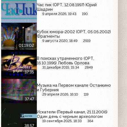
Час пик (ОРТ, 12.08.1997) Юрий
Шадрин
9 апреля 2026, 19:43
190
Кубок юмора-2002 (ОРТ, 05.05.2002)
Фрагменты
9 августа 2020, 18:49
2919
01:19:02
В поисках утраченного (ОРТ,
16.10.1996) Любовь Орлова
31 декабря 2015, 15:34
2849
37:35
Музыка на Первом канале Останкино
и Губерния
29 апреля 2026, 16:10
119
37:47
Искатели (Первый канал, 21.11.2006)
Один день с черным археологом
19 сентября 2025, 18:33
364
38:57