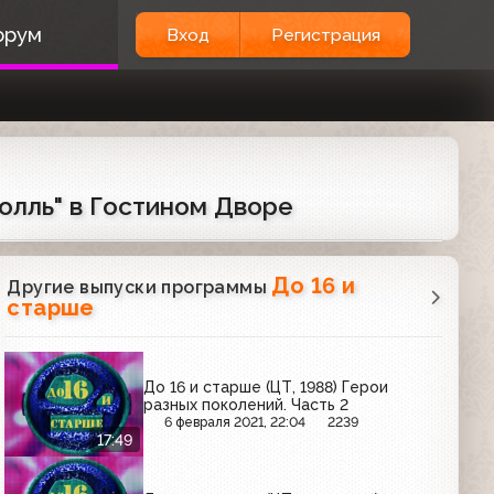
орум
Вход
Регистрация
олль" в Гостином Дворе
До 16 и
Другие выпуски программы
старше
До 16 и старше (ЦТ, 1988) Герои
разных поколений. Часть 2
6 февраля 2021, 22:04
2239
17:49