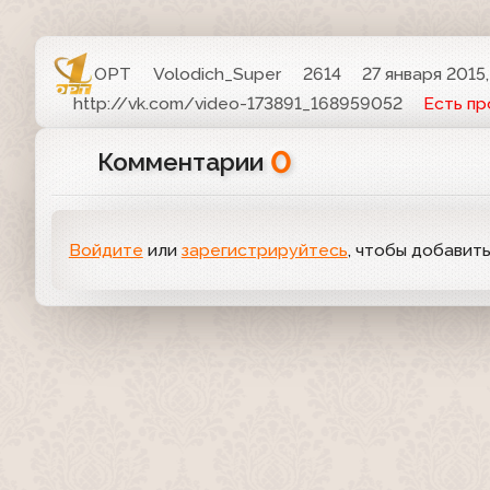
ОРТ
Volodich_Super
2614
27 января 2015,
http://vk.com/video-173891_168959052
Есть п
0
Комментарии
Войдите
или
зарегистрируйтесь
, чтобы добавит