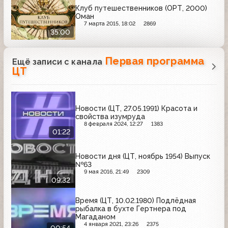
Клуб путешественников (ОРТ, 2000)
Оман
7 марта 2015, 18:02
2869
35:00
Первая программа
Ещё записи с канала
ЦТ
Новости (ЦТ, 27.05.1991) Красота и
свойства изумруда
8 февраля 2024, 12:27
1383
01:22
Новости дня (ЦТ, ноябрь 1954) Выпуск
№63
9 мая 2016, 21:49
2309
09:32
Время (ЦТ, 10.02.1980) Подлёдная
рыбалка в бухте Гертнера под
Магаданом
4 января 2021, 23:26
2375