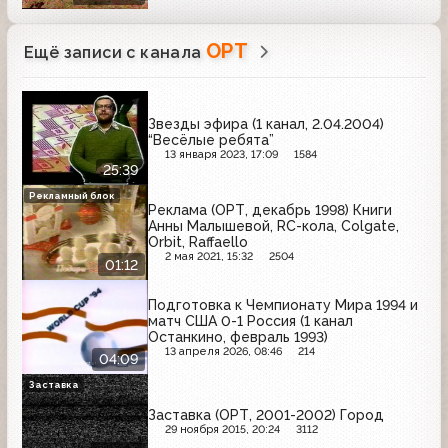
ОРТ
Ещё записи с канала
Звезды эфира (1 канал, 2.04.2004)
“Весёлые ребята”
13 января 2023, 17:09
1584
25:39
Рекламный блок
Реклама (ОРТ, декабрь 1998) Книги
Анны Малышевой, RC-кола, Colgate,
Orbit, Raffaello
2 мая 2021, 15:32
2504
01:12
Подготовка к Чемпионату Мира 1994 и
матч США 0-1 Россия (1 канал
Останкино, февраль 1993)
13 апреля 2026, 08:46
214
04:09
Заставка
Заставка (ОРТ, 2001-2002) Город
29 ноября 2015, 20:24
3112