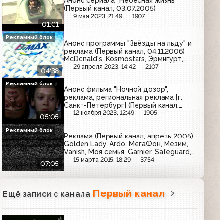
Анонс сериала "Небесная жизнь"
(Первый канал, 03.07.2005)
9 мая 2023, 21:49
1907
01:01
Рекламный блок
Анонс программы "Звёзды на льду" и
реклама (Первый канал, 04.11.2006)
McDonald's, Kosmostars, Эрмигурт,
BiMax, Ahmad Tea, Nesquik,
29 апреля 2023, 14:42
2107
04:38
Амбробене, Tefal, Ласка, Линия тока,
Мемория, Whiskas
Рекламный блок
Анонс фильма "Ночной дозор",
реклама, региональная реклама [г.
Санкт-Петербург] (Первый канал,
март 2007) Tuborg, Garnier, ПИТ, Ile de
12 ноября 2023, 12:49
1905
05:05
Beaute, Балтимор, Foster's, Толстяк,
Пятёрочка, Радио Хит, Компьютерный
Рекламный блок
Реклама (Первый канал, апрель 2005)
мир, Ori, Valio
Golden Lady, Ardo, МегаФон, Мезим,
Vanish, Моя семья, Garnier, Safeguard,
Ременс, Liasson
15 марта 2015, 18:29
3754
07:05
Первый канал
Ещё записи с канала