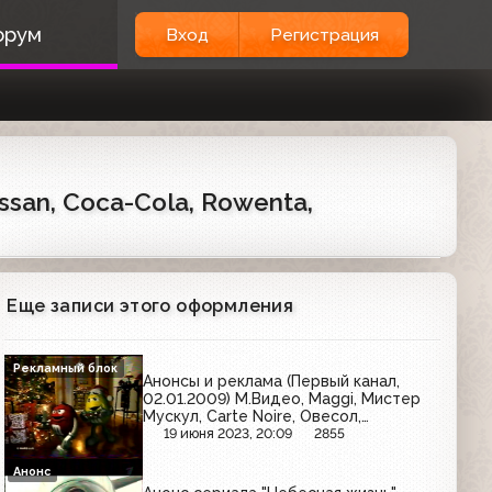
орум
Вход
Регистрация
ssan, Coca-Cola, Rowenta,
Еще записи этого оформления
Рекламный блок
Анонсы и реклама (Первый канал,
02.01.2009) М.Видео, Maggi, Мистер
Мускул, Carte Noire, Овесол,
Техносила, M&M's, Ласка, Lay's,
19 июня 2023, 20:09
2855
Эльдорадо
Анонс