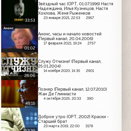
Звёздный час (ОРТ, 01.07.1996) Настя
Надеждина, Илья Кузнецов, Настя
Хохлова, Женя Рыженков
23 января 2021, 22:53
2957
33:53
Анонс
Анонс, часы и начало новостей
(Первый канал, 20.04.2006)
17 февраля 2021, 19:24
2757
01:02
Служу Отчизне! (Первый канал,
25.01.2004)
14 ноября 2020, 14:35
2901
26:06
Познер (Первый канал, 12.07.2010)
Жан Де Глиниасти
4 октября 2025, 20:33
390
49:15
Доброе утро (ОРТ, 2002) Краски -
Старший брат
23 марта 2019, 22:00
3178
02:39